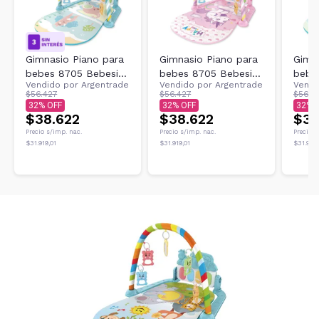
Gimnasio Piano para
Gimnasio Piano para
Gimn
bebes 8705 Bebesit
bebes 8705 Bebesit
bebe
Vendido por
Argentrade
Vendido por
Argentrade
Vendi
Elefante Celeste
Pony Rosa
Arcoi
$56.427
$56.427
$56.4
32
32
32
$38.622
$38.622
$38
Precio s/imp. nac.
Precio s/imp. nac.
Precio s
$31.919,01
$31.919,01
$31.919,