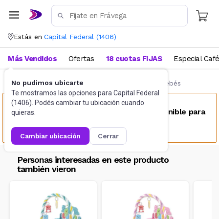
Estás en
Capital Federal
(
1406
)
Más Vendidos
Ofertas
18 cuotas FIJAS
Especial Caf
No pudimos ubicarte
Bebés y Primera Infancia
Gimnasios para bebés
Te mostramos las opciones para
Capital Federal
(
1406
). Podés cambiar tu ubicación cuando
Este producto no se encuentra disponible para
quieras.
tu ubicación
cambiar ubicación
cerrar
Personas interesadas en este producto
también vieron