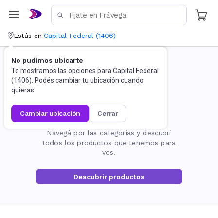
Estás en
Capital Federal
(
1406
)
No pudimos ubicarte
Te mostramos las opciones para
Capital Federal
(
1406
). Podés cambiar tu ubicación cuando
quieras.
cambiar ubicación
cerrar
La página no existe
Navegá por las categorías y descubrí
todos los productos que tenemos para
vos.
Descubrir productos