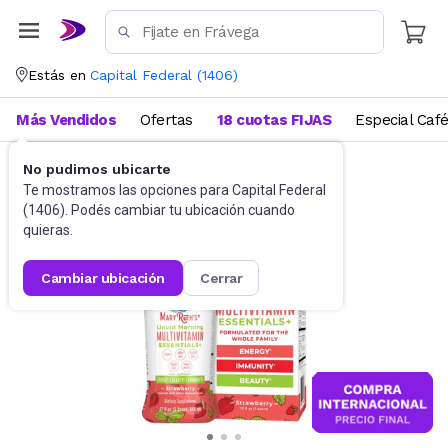
Estás en
Capital Federal
(
1406
)
Más Vendidos
Ofertas
18 cuotas FIJAS
Especial Caf
No pudimos ubicarte
Suplementos
Suplementos deportivos
Te mostramos las opciones para
Capital Federal
(
1406
). Podés cambiar tu ubicación cuando
quieras.
cambiar ubicación
cerrar