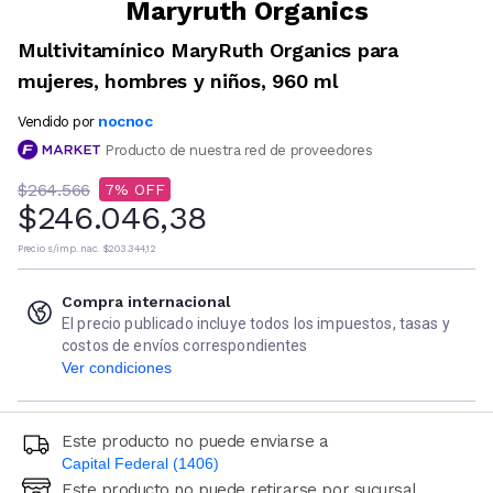
Maryruth Organics
Multivitamínico MaryRuth Organics para
mujeres, hombres y niños, 960 ml
nocnoc
Vendido por
Producto de nuestra red de proveedores
$264.566
7
$246.046,38
Precio s/imp. nac.
$203.344,12
Compra internacional
El precio publicado incluye todos los impuestos, tasas y
costos de envíos correspondientes
Ver condiciones
Este producto no puede enviarse a
Capital Federal (1406)
Este producto no puede retirarse por sucursal
Ingresá código postal (sólo números)