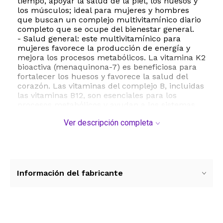
tiempo, apoyar la salud de la piel, los huesos y
los músculos; ideal para mujeres y hombres
que buscan un complejo multivitamínico diario
completo que se ocupe del bienestar general.
- Salud general: este multivitamínico para
mujeres favorece la producción de energía y
mejora los procesos metabólicos. La vitamina K2
bioactiva (menaquinona-7) es beneficiosa para
fortalecer los huesos y favorece la salud del
corazón. Las vitaminas del complejo B, incluidas
las vitaminas B12, son esenciales para los
procesos metabólicos y ayudan a los sistemas
nervioso y circulatorio. ¿Buscas suplementos
Ver descripción completa
energéticos? ¡Este multivitamínico favorece la
energía, la belleza y la inmunidad!
- Fácil de tomar: sin pastillas difíciles de tragar;
nuestro multivitamínico para mujeres está
diseñado como una solución sencilla que se
puede mezclar fácilmente en cualquier bebida,
Información del fabricante
batido o receta. Ideal para mujeres que buscan
vitaminas a diario, esta fórmula versátil
garantiza una ingesta personalizable que las
mantiene nutridas y con energía durante todo el
día. Almacene en un lugar seco y fresco.