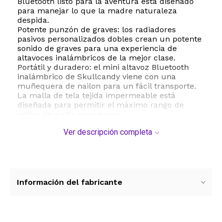
Bluetooth listo para la aventura está diseñado
para manejar lo que la madre naturaleza
despida.
Potente punzón de graves: los radiadores
pasivos personalizados dobles crean un potente
sonido de graves para una experiencia de
altavoces inalámbricos de la mejor clase.
Portátil y duradero: el mini altavoz Bluetooth
inalámbrico de Skullcandy viene con una
muñequera de nailon para un fácil transporte.
La malla de tela tejida impermeable está
diseñada para permitir el máximo rango de
ondas de audio para pasar.
Batería de larga duración: disfruta de hasta 14
Ver descripción completa
horas de reproducción continua con el altavoz
Bluetooth portátil Terreno. También viene con
un cable de carga C-a-A de 3 pies para una fácil
carga sobre la marcha.
Muy ruidoso para cualquier multitud: con solo
presionar un botón, Terrain puede conectarse
Información del fabricante
con hasta 99 altavoces Skullcandy para que
pueda manejar cualquier tamaño de habitación
y cualquier número de personas.