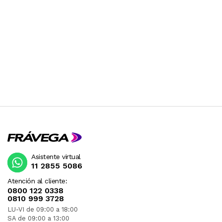
solo un clic de un botón. ¡No te pierdas este
pequeño altavoz Bluetooth que tiene un
poderoso golpe! Añade el Skullcandy Terrain a
tus artículos esenciales de verano y
experimenta uno de los mejores altavoces
inalámbricos del mercado. Consigue el tuyo hoy
ESTE PRODUCTO VIENE DE USA DENTRO DEL
MARCO DEL SERVICIO "PUERTA A PUERTA" QUE
RIGE PARA LOS ENVíOS POSTALES
INTERNACIONALES.
RECIBIRA EL PRODUCTO ENTRE 15 Y 20 DIAS
DESPUES DE SU COMPRA.
Asistente virtual
11 2855 5086
Atención al cliente:
0800 122 0338
0810 999 3728
LU-VI de 09:00 a 18:00
SA de 09:00 a 13:00