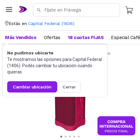
Estás en
Capital Federal
(
1406
)
Más Vendidos
Ofertas
18 cuotas FIJAS
Especial Caf
No pudimos ubicarte
Radios y audio portátil
Rep. digital con video
Te mostramos las opciones para
Capital Federal
(
1406
). Podés cambiar tu ubicación cuando
quieras.
cambiar ubicación
cerrar