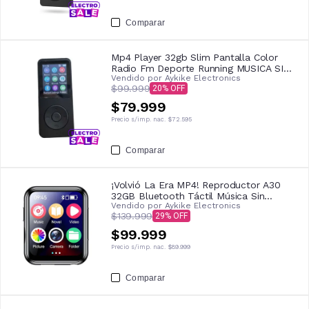
Comparar
Mp4 Player 32gb Slim Pantalla Color
Radio Fm Deporte Running MUSICA SIN
Vendido por
Aykike Electronics
DATOS!!!
$99.999
20
$79.999
Precio s/imp. nac.
$72.595
Comparar
¡Volvió La Era MP4! Reproductor A30
32GB Bluetooth Táctil Música Sin
Vendido por
Aykike Electronics
Internet Portátil Deportivo Con Cámara
$139.999
29
Sonido HiFi Y Auriculares
$99.999
Precio s/imp. nac.
$89.999
Comparar