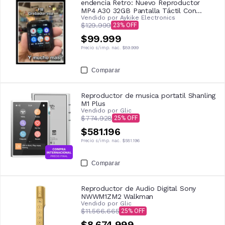
endencia Retro: Nuevo Reproductor
MP4 A30 32GB Pantalla Táctil Con
Vendido por
Aykike Electronics
Bluetooth Cámara De Fotos Música
$129.999
23
Offline Portátil De Altiisima Calidad
$99.999
Precio s/imp. nac.
$89.999
Comparar
Reproductor de musica portatil Shanling
M1 Plus
Vendido por
Glic
$774.928
25
$581.196
Precio s/imp. nac.
$581.196
Comparar
Reproductor de Audio Digital Sony
NWWM1ZM2 Walkman
Vendido por
Glic
$11.566.665
25
$8.674.999