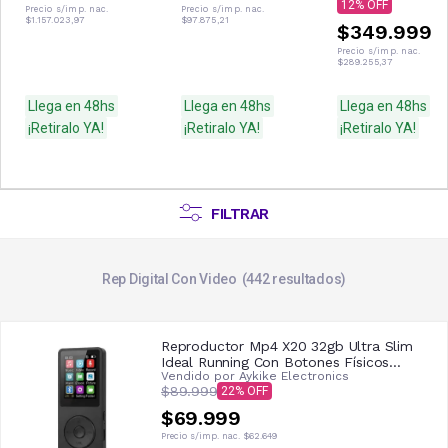
12
Precio s/imp. nac.
Precio s/imp. nac.
$1.157.023,97
$97.875,21
$349.999
Precio s/imp. nac.
$289.255,37
Llega en 48hs
Llega en 48hs
Llega en 48hs
¡Retiralo YA!
¡Retiralo YA!
¡Retiralo YA!
FILTRAR
Rep Digital Con Video
442
resultados
Reproductor Mp4 X20 32gb Ultra Slim
Ideal Running Con Botones Físicos
Vendido por
Aykike Electronics
Radio FM Pantalla 1.8 Color Y Grabador
$89.999
22
De Voz Profesional
$69.999
Precio s/imp. nac.
$62.649