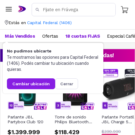
Estás en
Capital Federal
(
1406
)
Más Vendidos
Ofertas
18 cuotas FIJAS
Especial Caf
No pudimos ubicarte
¡Aprovechá las ofertas destacadas!
Te mostramos las opciones para
Capital Federal
(
1406
). Podés cambiar tu ubicación cuando
quieras.
cambiar ubicación
cerrar
Parlante JBL
Torre de sonido
Parlante Portatil
Partybox Club 120
Philips Bluetooth
JBL Charge 5
TAX2208/00
Negro
$1.399.999
$118.429
$399.999