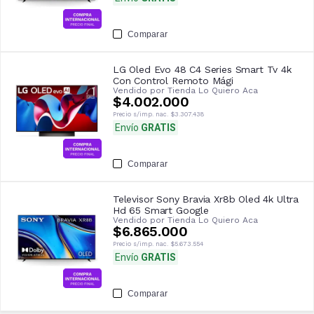
Comparar
LG Oled Evo 48 C4 Series Smart Tv 4k
Con Control Remoto Mági
Vendido por
Tienda Lo Quiero Aca
$4.002.000
Precio s/imp. nac.
$3.307.438
Envío
GRATIS
Comparar
Televisor Sony Bravia Xr8b Oled 4k Ultra
Hd 65 Smart Google
Vendido por
Tienda Lo Quiero Aca
$6.865.000
Precio s/imp. nac.
$5.673.554
Envío
GRATIS
Comparar