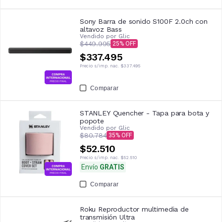
Sony Barra de sonido S100F 2.0ch con
altavoz Bass
Vendido por
Glic
$449.995
25
$337.495
Precio s/imp. nac.
$337.495
Comparar
STANLEY Quencher - Tapa para bota y
popote
Vendido por
Glic
$80.784
35
$52.510
Precio s/imp. nac.
$52.510
Envío
GRATIS
Comparar
Roku Reproductor multimedia de
transmisión Ultra