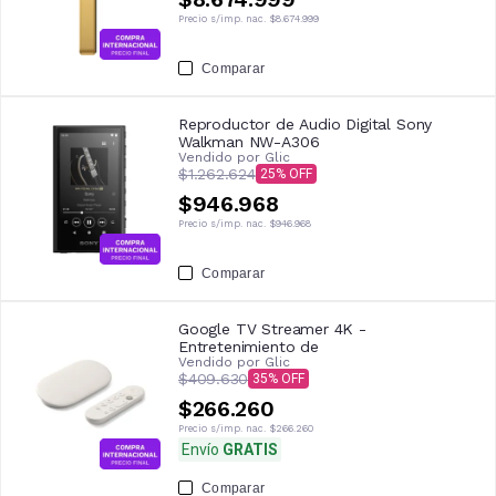
Precio s/imp. nac.
$8.674.999
Comparar
Reproductor de Audio Digital Sony
Walkman NW-A306
Vendido por
Glic
$1.262.624
25
$946.968
Precio s/imp. nac.
$946.968
Comparar
Google TV Streamer 4K -
Entretenimiento de
Vendido por
Glic
$409.630
35
$266.260
Precio s/imp. nac.
$266.260
Envío
GRATIS
Comparar