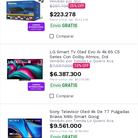
Vendido por
Glic
$297.704
25
$223.278
Precio s/imp. nac.
$223.278
Envío
GRATIS
Comparar
LG Smart Tv Oled Evo Ai 4k 65 C5
Series Con Dolby Atmos, Dol
Vendido por
Tienda Lo Quiero Aca
$7.097.000
10
$6.387.300
Precio s/imp. nac.
$5.278.760
Envío
GRATIS
Comparar
Sony Televisor Oled 4k De 77 Pulgadas
Bravia Xr8b Smart Goog
Vendido por
Tienda Lo Quiero Aca
$9.561.000
Precio s/imp. nac.
$7.901.653
Envío
GRATIS