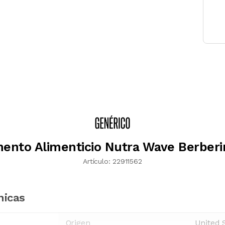
ento Alimenticio Nutra Wave Berberi
Artículo:
22911562
nicas
Origen
United 