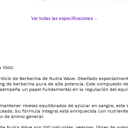
Ver todas las especificaciones
 1000
enticio de Berberina de Nutra Wave. Diseñado especialmen
 mg de berberina pura de alta potencia. Este compuesto d
sempeña un papel fundamental en la regulación del equilib
mantener niveles equilibrados de azúcar en sangre, este
ceada. Su fórmula integral está enriquecida con nutriente
do de ánimo general.
de Nutra Wave son 100 naturales, veganas, libres de org