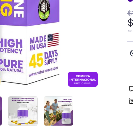
$
$
Prec