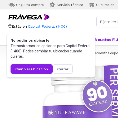
Seguí tu compra
Servicio técnico
Sucursales
Estás en
Capital Federal
(
1406
)
Categorías
Más Vendidos
Ofertas
18 cuotas FI
No pudimos ubicarte
Te mostramos las opciones para
Capital Federal
(
1406
). Podés cambiar tu ubicación cuando
Frávega
Deportes y fitness
Suplementos
Suplementos depor
quieras.
cambiar ubicación
cerrar