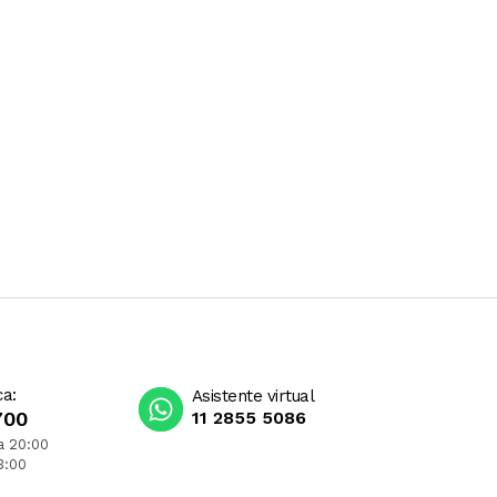
ca:
Asistente virtual
700
11 2855 5086
a 20:00
3:00