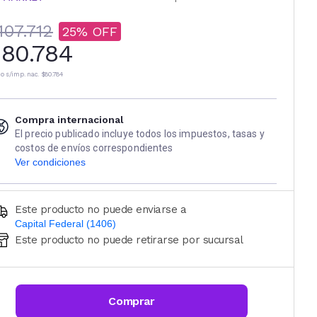
107.712
25
80.784
io s/imp. nac.
$80.784
Compra internacional
El precio publicado incluye todos los impuestos, tasas y
costos de envíos correspondientes
Ver condiciones
Este producto no puede enviarse a
Capital Federal (1406)
Este producto no puede retirarse por sucursal
Ingresá código postal (sólo números)
CALCULAR
Comprar