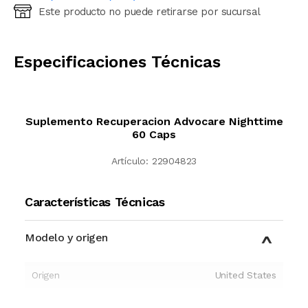
Este producto no puede retirarse por sucursal
Ingresá código postal (sólo números)
CALCULAR
Especificaciones Técnicas
Suplemento Recuperacion Advocare Nighttime
60 Caps
Artículo:
22904823
Características Técnicas
Modelo y origen
Origen
United States