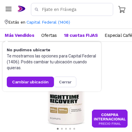
Estás en
Capital Federal
(
1406
)
Más Vendidos
Ofertas
18 cuotas FIJAS
Especial Caf
No pudimos ubicarte
Suplementos
Suplementos deportivos
Te mostramos las opciones para
Capital Federal
(
1406
). Podés cambiar tu ubicación cuando
quieras.
cambiar ubicación
cerrar