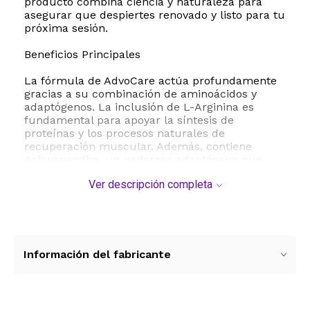
producto combina ciencia y naturaleza para
asegurar que despiertes renovado y listo para tu
próxima sesión.
Beneficios Principales
La fórmula de AdvoCare actúa profundamente
gracias a su combinación de aminoácidos y
adaptógenos. La inclusión de L-Arginina es
fundamental para apoyar la síntesis de
proteínas y los procesos naturales de
recuperación muscular. Además, contiene
Ashwagandha, un poderoso adaptógeno que
ayuda al cuerpo a gestionar el estrés físico post-
Ver descripción completa
entrenamiento, facilitando una reparación
muscular más eficiente y natural.
A diferencia de otros suplementos, Nighttime
Recovery ofrece un apoyo integral. Su mezcla
de minerales esenciales como Magnesio, Zinc y
Información del fabricante
Cobre no solo contribuye a la función muscular
normal, sino que también fortalece el sistema
inmunológico y mejora la calidad del descanso.
La presencia de Saw Palmetto y extractos