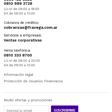
0810 999 3728
ESPAÑOL en el rótulo del envase.
LU-VI de 09:00 a 18:00
SA de 09:00 a 13:00
- Complemento, no Reemplazo: Este producto
Cobranza de créditos:
no debe ser considerado un REEMPLAZO DE LA
cobranzas@fravega.com.ar
COMIDA. Es un compañero de tu dieta para
Servicios a empresas:
alcanzar tus objetivos nutricionales y potenciar
Ventas corporativas
tu rendimiento.
Venta telefónica:
0810 333 8700
- Atención Especial: Si estás EMBARAZADA o en
LU-VI de 08:00 a 20:00
PERIODO DE LACTANCIA, te recomendamos
SA de 09:00 a 13:00
consultar con un MÉDICO o NUTRICIONISTA
antes de consumir el producto.
Información legal
Protección de Usuarios Financieros
- Para los Más Jóvenes: Si tenés MENOS DE 18
AÑOS, es fundamental que consultes con un
MÉDICO o NUTRICIONISTA antes de incorporar
Recibí ofertas y promociones
este producto a tu rutina.
SUSCRIBIRME