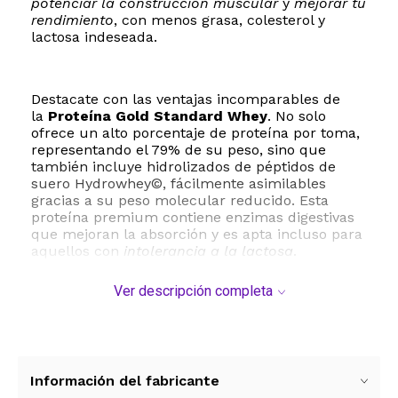
potenciar la
construcción muscular
y
mejorar tu
rendimiento
, con menos grasa, colesterol y
lactosa indeseada.
Destacate con las ventajas incomparables de
la
Proteína Gold Standard Whey
. No solo
ofrece un alto porcentaje de proteína por toma,
representando el 79% de su peso, sino que
también incluye hidrolizados de péptidos de
suero Hydrowhey©, fácilmente asimilables
gracias a su peso molecular reducido. Esta
proteína premium contiene enzimas digestivas
que mejoran la absorción y es apta incluso para
aquellos con
intolerancia a la lactosa
.
¡Preparate para disfrutar de una disolución
instantánea y una mezcla sencilla con una
Ver descripción completa
cuchara o pocas agitaciones!
Cada servicio de
Proteína Gold Standard
Información del fabricante
Whey
está repleto de microfracciones de
proteína de suero biológicamente activas, como