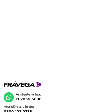
recomendamos que consultes con un MÉDICO o
NUTRICIONISTA.
- Suplemento Nutricional: Es importante
destacar que este producto es un SUPLEMENTO
NUTRICIONAL y no debe considerarse de tipo
medicinal. Está diseñado para complementar tu
dieta de manera equilibrada.
- Uso Responsable: Utilizá este producto de
manera adecuada y sigue las INSTRUCCIONES
DE TOMA indicadas en la etiqueta. Tu bienestar
es esencial, y seguir las recomendaciones es
clave para poder aprovechar este suplemento al
máximo.
Asistente virtual
11 2855 5086
- Información en tu Idioma: Todas las
Atención al cliente:
advertencias y la forma de consumo del
0800 122 0338
producto están claramente indicadas en