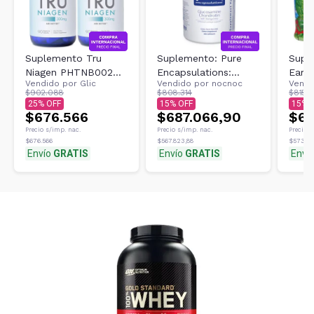
Suplemento Tru
Suplemento: Pure
Supl
Niagen PHTNB002
Encapsulations:
Earth
Vendido por
Glic
Vendido por
nocnoc
Vendi
90 300NSFS
glucosamina y
Young
$902.088
$808.314
$815.
Ribosida
condroitina 360 C
25
15
15
$676.566
$687.066,90
$69
Precio s/imp. nac.
Precio s/imp. nac.
Precio s
$676.566
$567.823,88
$573.152
Envío
GRATIS
Envío
GRATIS
Enví