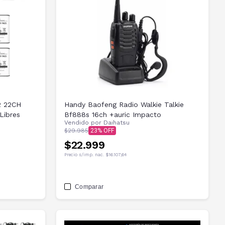
2 22CH
Handy Baofeng Radio Walkie Talkie
Libres
Bf888s 16ch +auric Impacto
Vendido por
Daihatsu
$29.985
23
$22.999
Precio s/imp. nac.
$16.107,64
Comparar