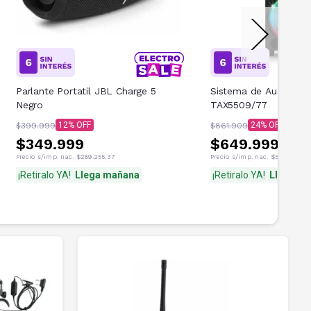
Parlante Portatil JBL Charge 5
Sistema de Audio Phil
Negro
TAX5509/77
12
24
$399.999
$861.909
$349.999
$649.999
Precio s/imp. nac.
$289.255,37
Precio s/imp. nac.
$537.189,26
¡Retiralo YA!
Llega mañana
¡Retiralo YA!
Llega G