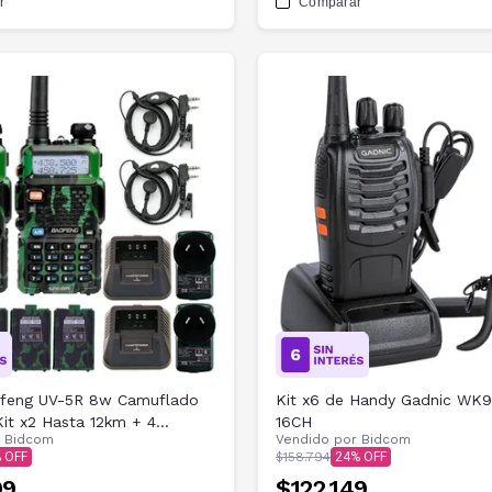
r
Comparar
feng UV-5R 8w Camuflado
Kit x6 de Handy Gadnic WK
it x2 Hasta 12km + 4
16CH
r
Bidcom
Vendido por
Bidcom
 2 Manos Libres
$158.794
24
99
$122.149