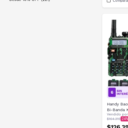
Compara
Handy Bao
Bi-Banda K
Vendido po
Baterías y
$164.319
24
$126.3