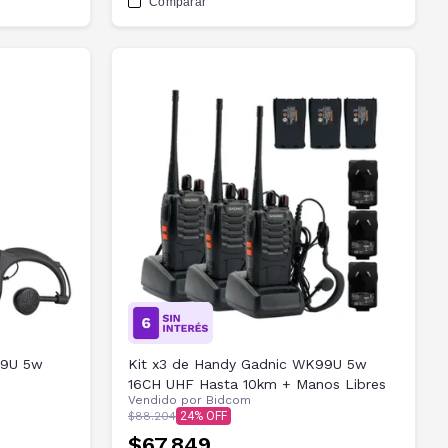
Comparar
99U 5w
Kit x3 de Handy Gadnic WK99U 5w
16CH UHF Hasta 10km + Manos Libres
Vendido por
Bidcom
$88.204
24
$67.849