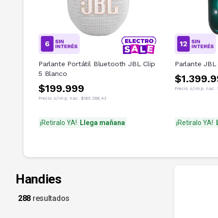
Parlante Portátil Bluetooth JBL Clip
Parlante JBL
5 Blanco
$1.399.
$199.999
Precio s/imp. nac.
Precio s/imp. nac.
$165.288,43
¡Retiralo YA!
Llega mañana
¡Retiralo YA!
Handies
288
resultados