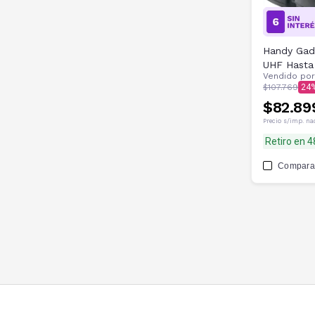
Handy Gad
UHF Hasta
Vendido po
$107.769
24
$82.89
Precio s/imp. na
Retiro en 
Compara