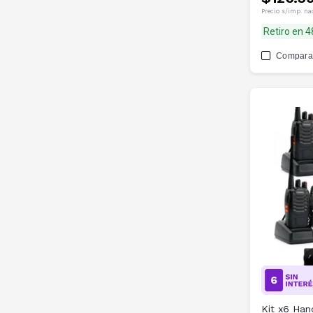
Precio s/imp. na
Retiro en 
Compara
Kit x6 Ha