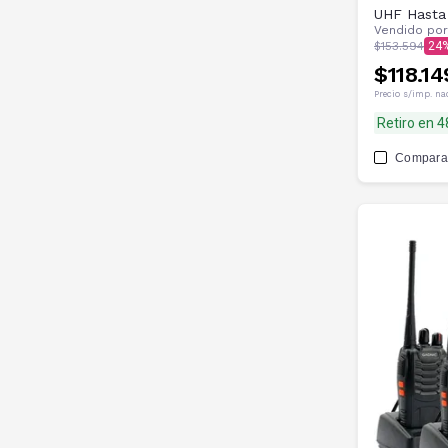
UHF Hasta
Vendido po
$153.594
24
$118.14
Precio s/imp. na
Retiro en 
Compara