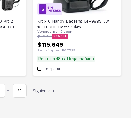
0 Kit 2
Kit x 6 Handy Baofeng BF-999S 5w
USB C +
16CH UHF Hasta 10km
Vendido por
Bidcom
$150.344
24
$115.649
Precio s/imp. nac.
$95.577,69
Retiro en 48hs
Llega mañana
Comparar
Siguiente >
20
•••