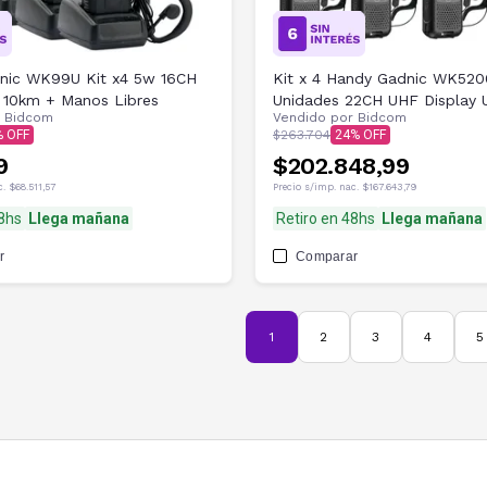
nic WK99U Kit x4 5w 16CH
Kit x 4 Handy Gadnic WK520
 10km + Manos Libres
Unidades 22CH UHF Display 
r
Bidcom
Vendido por
Bidcom
Manos Libres
$263.704
24
9
$202.848,99
c.
$68.511,57
Precio s/imp. nac.
$167.643,79
48hs
Llega mañana
Retiro en 48hs
Llega mañana
r
Comparar
1
2
3
4
5