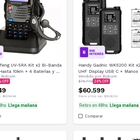
feng UV-5RA Kit x2 Bi-Banda
Handy Gadnic WK5200 Kit x
asta 10km + 4 Baterías y 2
UHF Display USB C + Manos 
r
Bidcom
Vendido por
Bidcom
res
$78.779
24
49
$60.599
c.
$85.164,46
Precio s/imp. nac.
$50.081,82
48hs
Llega mañana
Retiro en 48hs
Llega mañana
r
Comparar