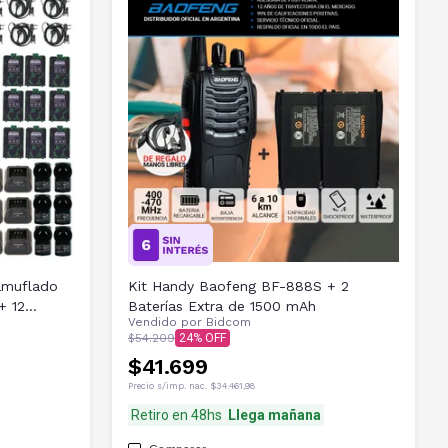
amuflado
Kit Handy Baofeng BF-888S + 2
+ 12
Baterías Extra de 1500 mAh
Vendido por
Bidcom
$54.209
24
$41.699
Precio s/imp. nac.
$34.461,98
Retiro en 48hs
Llega mañana