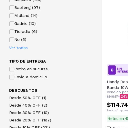
Baofeng (97)
Midland (14)
Gadnic (10)
Tidradio (6)
No (5)
Ver todas
TIPO DE ENTREGA
Retiro en sucursal
Envío a domicilio
Handy Bao
Banda 10
DESCUENTOS
Vendido po
$149.174
24
Desde 50% OFF (1)
$114.7
Desde 40% OFF (2)
Precio s/imp. na
Desde 30% OFF (10)
Retiro en 
Desde 20% OFF (187)
Desde 10% OFF (221)