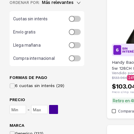
Más relevantes
ORDENAR POR:
Cuotas sin interés
Envío gratis
Llega mañana
Compra internacional
Handy Bao
5w 128CH H
Vendido po
Manos Lib
FORMAS DE PAGO
$133.964
24
$103.0
6 cuotas sin interés (29)
Precio s/imp. na
PRECIO
Retiro en 
-
Compara
MARCA
Generico (133)