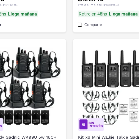
c.
$104.461,98
Precio s/imp. nac.
$100.949,59
48hs
Llega mañana
Retiro en 48hs
Llega mañana
r
Comparar
ndy Gadnic WK99U 5w 16CH
Kit x6 Mini Walkie Talkie Gad