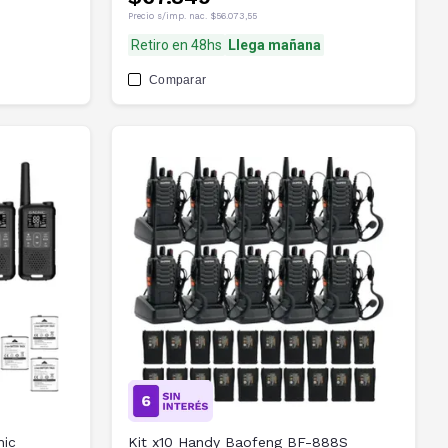
Precio s/imp. nac.
$56.073,55
Retiro en 48hs
Llega mañana
Comparar
nic
Kit x10 Handy Baofeng BF-888S