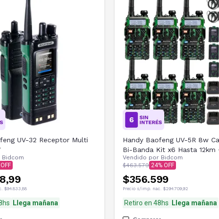
feng UV-32 Receptor Multi
Handy Baofeng UV-5R 8w C
W
Bi-Banda Kit x6 Hasta 12km 
r
Bidcom
Vendido por
Bidcom
Baterías y 6 Manos Libres
$463.579
24
48,99
$356.599
c.
$94.833,88
Precio s/imp. nac.
$294.709,92
48hs
Llega mañana
Retiro en 48hs
Llega mañana