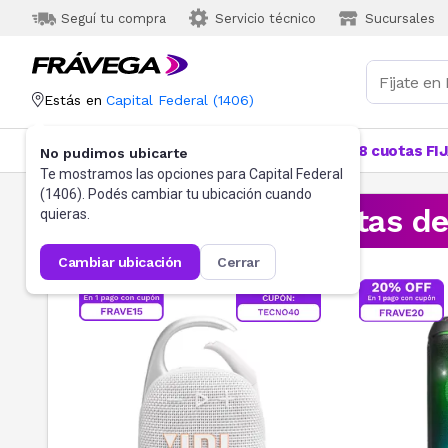
Seguí tu compra
Servicio técnico
Sucursales
Estás en
Capital Federal
(
1406
)
Categorías
Más Vendidos
Ofertas
18 cuotas FI
No pudimos ubicarte
Te mostramos las opciones para
Capital Federal
(
1406
). Podés cambiar tu ubicación cuando
¡Aprovechá las ofertas d
quieras.
cambiar ubicación
cerrar