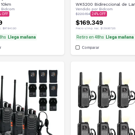
 10km
WK5200 Bidireccional de La
r
Bidcom
Vendido por
Bidcom
Alcance
$220.154
24
9
$169.349
c.
$97.643,80
Precio s/imp. nac.
$139.957,85
48hs
Llega mañana
Retiro en 48hs
Llega mañana
r
Comparar