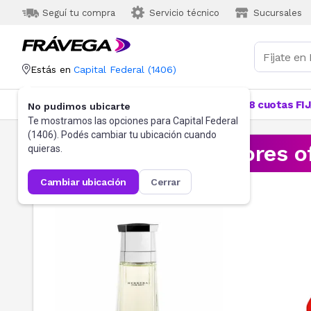
Seguí tu compra
Servicio técnico
Sucursales
Estás en
Capital Federal
(
1406
)
Categorías
Más Vendidos
Ofertas
18 cuotas FI
No pudimos ubicarte
Te mostramos las opciones para
Capital Federal
(
1406
). Podés cambiar tu ubicación cuando
¡Aprovechá las mejores o
quieras.
cambiar ubicación
cerrar