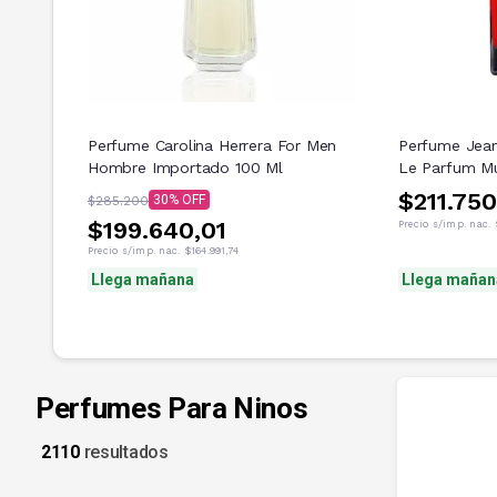
Perfume Carolina Herrera For Men
Perfume Jean
Hombre Importado 100 Ml
Le Parfum Mu
$211.750
30
$285.200
$199.640,01
Precio s/imp. nac.
Precio s/imp. nac.
$164.991,74
Llega mañana
Llega mañan
Perfumes Para Ninos
2110
resultados