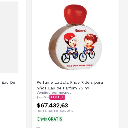
s Eau De
Perfume Lattafa Pride Riders para
niños Eau de Parfum 75 ml
Vendido por
nocnoc
$75.767
11
$67.432,63
Precio s/imp. nac.
$55.729,45
Envío
GRATIS