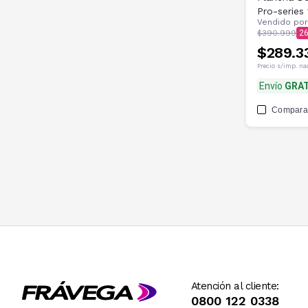
Pro-series
Vendido po
$390.999
2
$289.3
Precio s/imp. na
Envío
GRAT
Compara
Atención al cliente:
0800 122 0338