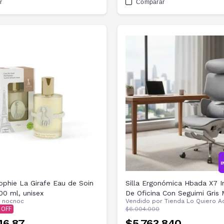
r
Comparar
phie La Girafe Eau de Soin
Silla Ergonómica Hbada X7 In
00 ml, unisex
De Oficina Con Seguimi Gris 
r
nocnoc
Vendido por
Tienda Lo Quiero A
Del Tapizado
$6.004.000
46,87
$5.763.840