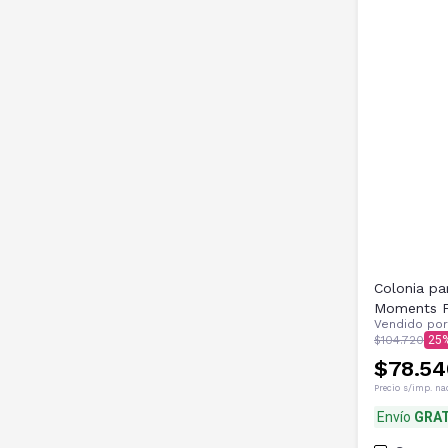
Colonia pa
Moments F
Vendido po
$104.720
25
$78.54
Precio s/imp. na
Envío
GRAT