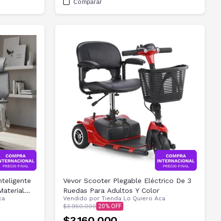
Comparar
teligente
Vevor Scooter Plegable Eléctrico De 3
Material
Ruedas Para Adultos Y Color
ca
Vendido por
Tienda Lo Quiero Aca
$3.950.000
20
$3.160.000