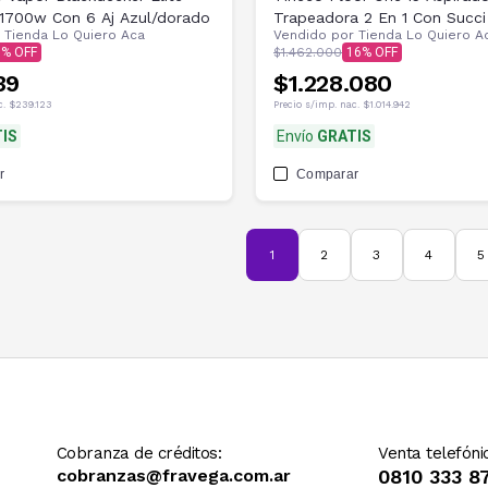
 1700w Con 6 Aj Azul/dorado
Trapeadora 2 En 1 Con Succi 
r
Tienda Lo Quiero Aca
Vendido por
Tienda Lo Quiero A
Oscuro
6
$1.462.000
16
39
$1.228.080
c.
$239.123
Precio s/imp. nac.
$1.014.942
IS
Envío
GRATIS
r
Comparar
1
2
3
4
5
Cobranza de créditos:
Venta telefóni
cobranzas@fravega.com.ar
0810 333 8