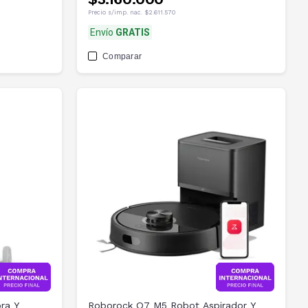
Precio s/imp. nac.
$2.611.570
Envío
GRATIS
Comparar
ra Y
Roborock Q7 M5 Robot Aspirador Y