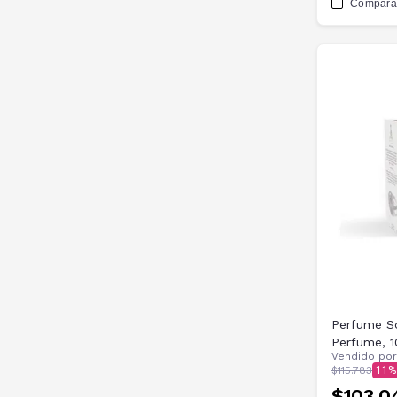
Compara
Perfume So
Perfume, 1
Vendido po
$115.783
11
$103.0