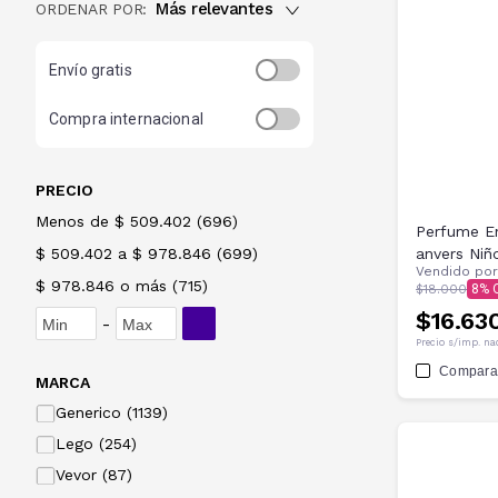
Más relevantes
ORDENAR POR:
Envío gratis
Compra internacional
PRECIO
Menos de $ 509.402
(
696
)
Perfume En
$ 509.402 a $ 978.846
(
699
)
anvers Niñ
Vendido po
$ 978.846 o más
(
715
)
$18.000
8
$16.63
-
Precio s/imp. na
Compara
MARCA
Generico (1139)
Lego (254)
Vevor (87)