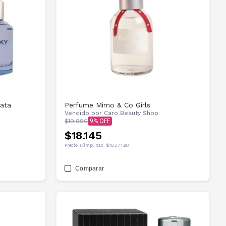
Cheeky Cool Boys Lata
Perfume Mimo & Co Girls
Vendido por
Caro Beauty Shop
$19.990
9
$18.145
Precio s/imp. nac.
$10.371,90
Comparar