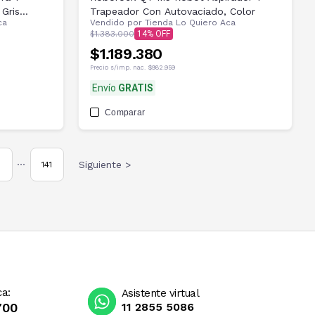
Gris
Trapeador Con Autovaciado, Color
ca
Vendido por
Tienda Lo Quiero Aca
$1.383.000
14
$1.189.380
Precio s/imp. nac.
$982.959
Envío
GRATIS
Comparar
Siguiente >
141
•••
ca:
Asistente virtual
700
11 2855 5086