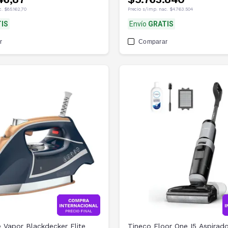
c.
$85.162,70
Precio s/imp. nac.
$4.763.504
IS
Envío
GRATIS
r
Comparar
 Vapor Blackdecker Elite
Tineco Floor One I5 Aspirado