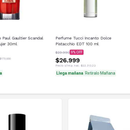
 Paul Gaultier Scandal
Perfume Tucci Incanto Dolce
jer 30ml
Pistacchio EDT 100 ml
9
$29.990
$26.999
$175.000
Precio s/imp. nac.
$22.313,22
a
Llega mañana
Retiralo Mañana