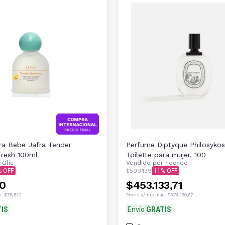
ra Bebe Jafra Tender
Perfume Diptyque Philosyko
resh 100ml
Toilette para mujer, 100
r
Glic
Vendido por
nocnoc
$509.139
11
0
$453.133,71
c.
$78.540
Precio s/imp. nac.
$374.490,67
IS
Envío
GRATIS