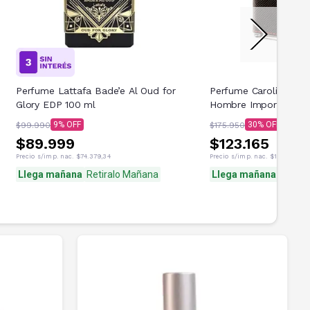
Perfume Lattafa Bade’e Al Oud for
Perfume Carolina Her
Glory EDP 100 ml
Hombre Importado 5
9
30
$99.990
$175.950
$89.999
$123.165
Precio s/imp. nac.
$74.379,34
Precio s/imp. nac.
$101.789,26
Llega mañana
Retiralo Mañana
Llega mañana