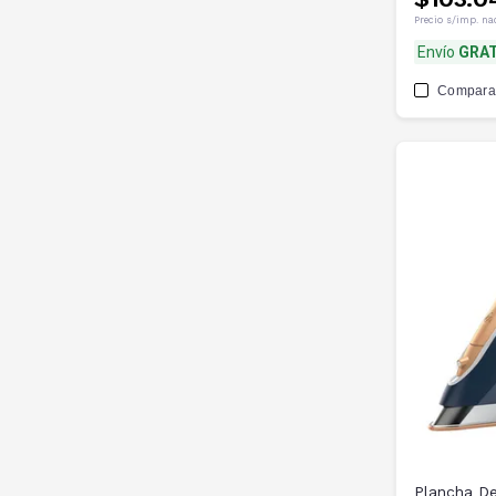
Precio s/imp. na
Envío
GRAT
Compara
Plancha De