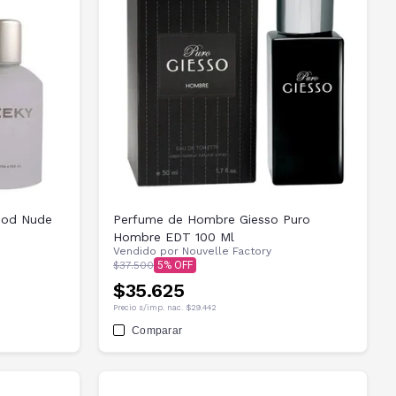
ood Nude
Perfume de Hombre Giesso Puro
Hombre EDT 100 Ml
Vendido por
Nouvelle Factory
$37.500
5
$35.625
Precio s/imp. nac.
$29.442
Comparar