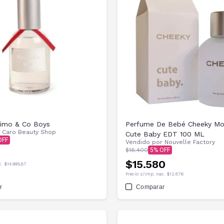
imo & Co Boys
Perfume De Bebé Cheeky M
r
Caro Beauty Shop
Cute Baby EDT 100 ML
Vendido por
Nouvelle Factory
$16.400
5
$15.580
c.
$14.995,87
Precio s/imp. nac.
$12.876
r
Comparar