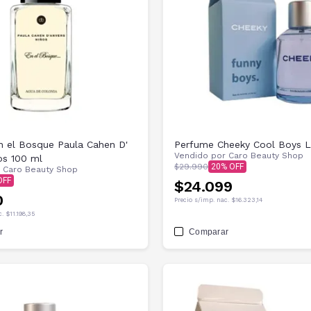
 el Bosque Paula Cahen D'
Perfume 
Vendido por
Caro Beauty Shop
os 100 ml
$29.990
20
r
Caro Beauty Shop
$24.099
0
Precio s/imp. nac.
$16.323,14
c.
$11.198,35
r
Comparar