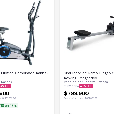
 Eliptico Combinado Ranbak
Simulador de Remo Plegable
Rowing -Magnético-
r
Ranbak
Vendido por
Positive Fitness
44
$1.327.834
40
.800
$799.900
c.
$1.181.652,89
Precio s/imp. nac.
$661.074,38
IS
en 48hs