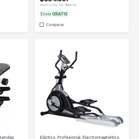
Precio s/imp. nac.
$664.761
Envío
GRATIS
Comparar
 Bandas
Elíptico Profesional Electromagnético