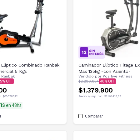
 Elíptico Combinado Ranbak
Caminador Elíptico Fitage E
nercial 5 Kgs
Max 135kg -con Asiento-
r
Ranbak
Vendido por
Positive Fitness
5
$2.290.634
40
00
$1.379.900
c.
$685.785,12
Precio s/imp. nac.
$1.140.413,22
IS
en 48hs
r
Comparar