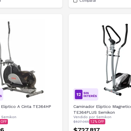
r
Comparar
Eliptico A Cinta TE364HP
Caminador Eliptico Magnetic
TE364PLUS Semikon
r
Semikon
Vendido por
Semikon
$827.065
12
26
$727.817