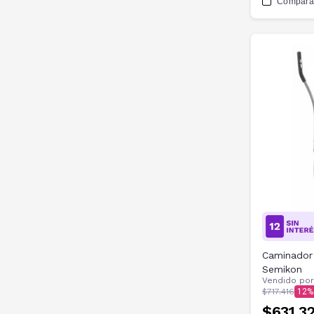
Compara
Caminador 
Semikon
Vendido po
$717.416
12
$631.3