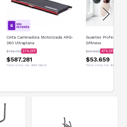
Cinta Caminadora Motorizada ARG-
Guantes Profesional
360 Ultraplana
Gfitness
21
47
$736.733
$101.869
$587.281
$53.659
Precio s/imp. nac.
$485.356,20
Precio s/imp. nac.
$44.346,28