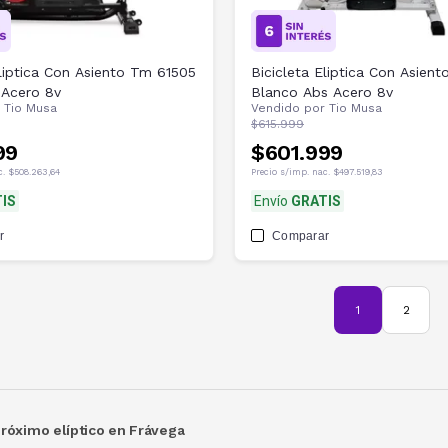
Eliptica Con Asiento Tm 61505
Bicicleta Eliptica Con Asien
 Acero 8v
Blanco Abs Acero 8v
r
Tio Musa
Vendido por
Tio Musa
$615.999
99
$601.999
c.
$508.263,64
Precio s/imp. nac.
$497.519,83
IS
Envío
GRATIS
r
Comparar
1
2
próximo elíptico en Frávega