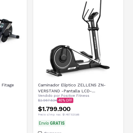
 Fitage
Caminador Elíptico ZELLENS ZN-
VERSTAND -Pantalla LCD-
Vendido por
Positive Fitness
Semiprofesional
$2.987.834
40
$1.799.900
Precio s/imp. nac.
$1.487.520,66
Envío
GRATIS