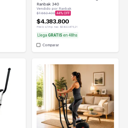
Ranbak 340
Vendido por
Ranbak
$7.883.400
44
$4.383.800
Precio s/imp. nac.
$3.622.975,21
Llega
GRATIS
en 48hs
Comparar