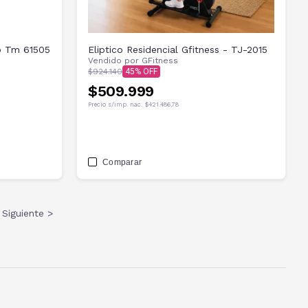
to Tm 61505
Eliptico Residencial Gfitness - TJ-2015
Vendido por
GFitness
$924.140
45
$509.999
Precio s/imp. nac.
$421.486,78
Comparar
Siguiente >