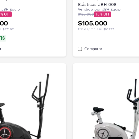
Elásticas JBH 008
r
JBH Equip
Vendido por
JBH Equip
0
$125.000
16
000
$105.000
c.
$371.901
Precio s/imp. nac.
$86.777
IS
r
Comparar