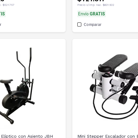
c.
$521.757
Precio s/imp. nac.
$601.502
IS
Envío
GRATIS
r
Comparar
Elíptico con Asiento JBH
Mini Stepper Escalador con