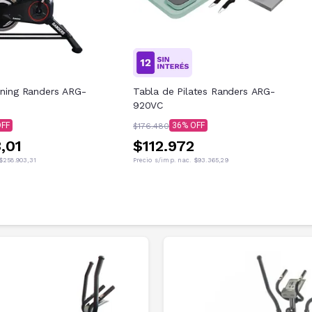
inning Randers ARG-
Tabla de Pilates Randers ARG-
920VC
36
$176.480
,01
$112.972
$258.903,31
Precio s/imp. nac.
$93.365,29