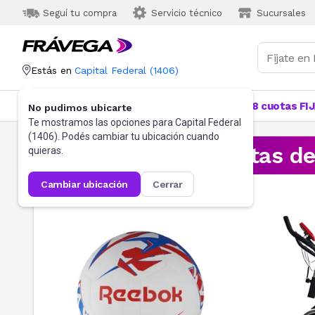
Seguí tu compra
Servicio técnico
Sucursales
Estás en
Capital Federal
(
1406
)
Categorías
Más Vendidos
Ofertas
18 cuotas FI
No pudimos ubicarte
Te mostramos las opciones para
Capital Federal
(
1406
). Podés cambiar tu ubicación cuando
¡Aprovechá las ofertas d
quieras.
cambiar ubicación
cerrar