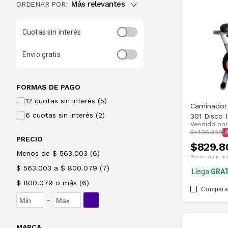
Más relevantes
ORDENAR POR:
Cuotas sin interés
Envío gratis
FORMAS DE PAGO
12 cuotas sin interés (5)
Caminador
6 cuotas sin interés (2)
301 Disco I
Vendido po
$1.496.300
4
PRECIO
$829.8
Menos de $ 563.003
(
6
)
Precio s/imp. na
$ 563.003 a $ 800.079
(
7
)
Llega
GRAT
$ 800.079 o más
(
6
)
Compara
-
MARCA