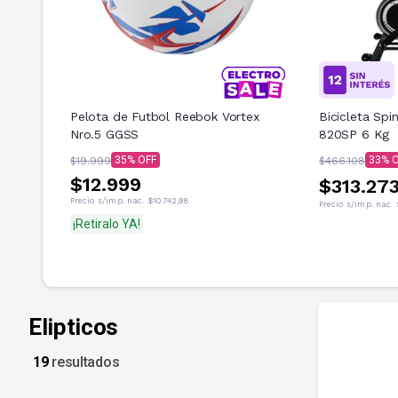
Pelota de Futbol Reebok Vortex
Bicicleta Sp
Nro.5 GGSS
820SP 6 Kg
35
33
$19.999
$466.108
$12.999
$313.273
Precio s/imp. nac.
$10.742,98
Precio s/imp. nac.
¡Retiralo YA!
Elipticos
19
resultados