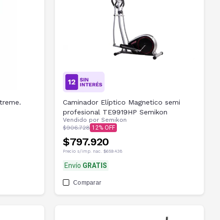
xtreme.
Caminador Elíptico Magnetico semi
profesional TE9919HP Semikon
Vendido por
Semikon
$906.728
12
$797.920
Precio s/imp. nac.
$659.438
Envío
GRATIS
Comparar