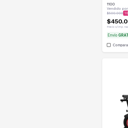
1100
Vendido po
$500.000
1
$450.
Precio s/imp. na
Envío
GRAT
Compara