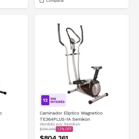
Comparar
o
Caminador Eliptico Magnetico
TE364PLUS-1A Semikon
Vendido por
Semikon
$914.046
12
$804.361