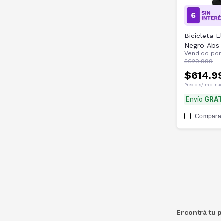
Bicicleta 
Negro Abs
Vendido po
$629.999
$614.9
Precio s/imp. na
Envío
GRAT
Compara
Encontrá tu 