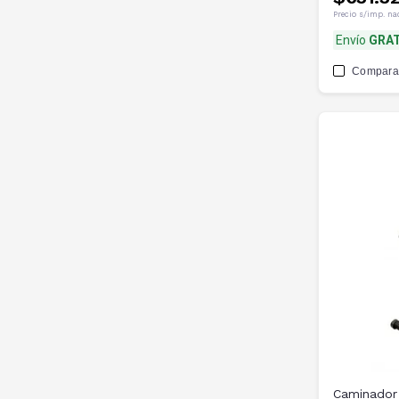
Precio s/imp. na
Envío
GRAT
Compara
Caminador 