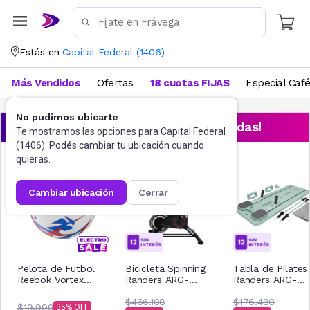
Estás en
Capital Federal
(
1406
)
Más Vendidos
Ofertas
18 cuotas FIJAS
Especial Caf
No pudimos ubicarte
¡Aprovechá las ofertas destacadas!
Te mostramos las opciones para
Capital Federal
(
1406
). Podés cambiar tu ubicación cuando
quieras.
cambiar ubicación
cerrar
Pelota de Futbol
Bicicleta Spinning
Tabla de Pilates
Reebok Vortex
Randers ARG-
Randers ARG-
Nro.5 GGSS
820SP 6 Kg
920VC
$466.108
$176.480
$19.999
35