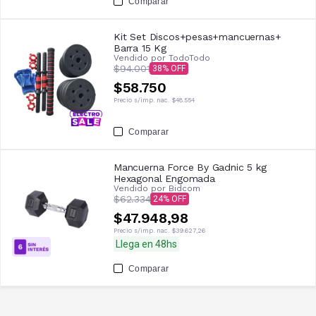
Comparar
Kit Set Discos+pesas+mancuernas+
Barra 15 Kg
Vendido por
TodoTodo
$94.001
38
$58.750
Precio s/imp. nac.
$48.554
Comparar
Mancuerna Force By Gadnic 5 kg
Hexagonal Engomada
Vendido por
Bidcom
$62.334
24
$47.948,98
Precio s/imp. nac.
$39.627,26
Llega en 48hs
Comparar