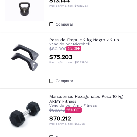
$13.144
Precio s/imp. nac.
$10.862,81
Comparar
Pesa de Empuje 2 kg Negro x 2 un
Vendido por
Microbell
$80.000
6
$75.203
Precio s/imp. nac.
$53.719,01
Comparar
Mancuernas Hexagonales Peso:10 kg
ARMY Fitness
Vendido por
Army Fitness
$93.616
25
$70.212
Precio s/imp. nac.
$58.026