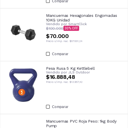
Comparar
Mancuernas Hexagonales Engomadas
10KG Unidad
Vendido por
SmartClick
$100.000
30
$70.000
Precio s/imp. nac.
$57.851,24
Comparar
Pesa Rusa 5 Kg Kettlebell
Vendido por
JLS Outdoor
$16.888,48
Precio s/imp. nac.
$13.957,42
Comparar
Mancuernas PVC Roja Peso: 1kg Body
Pump