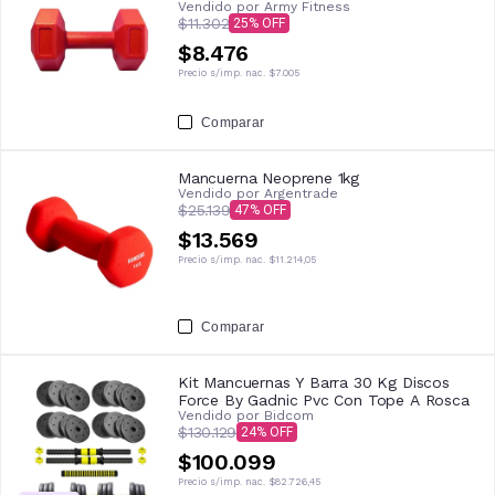
Vendido por
Army Fitness
$11.302
25
$8.476
Precio s/imp. nac.
$7.005
Comparar
Mancuerna Neoprene 1kg
Vendido por
Argentrade
$25.139
47
$13.569
Precio s/imp. nac.
$11.214,05
Comparar
Kit Mancuernas Y Barra 30 Kg Discos
Force By Gadnic Pvc Con Tope A Rosca
Vendido por
Bidcom
$130.129
24
$100.099
Precio s/imp. nac.
$82.726,45