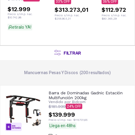
33
36
$12.999
$313.273,01
$112.972
Precio s/imp. nac.
Precio s/imp. nac.
Precio s/imp. nac.
$10.742,98
$258.903,31
$93.365,29
¡Retiralo YA!
FILTRAR
Mancuernas Pesas Y Discos
200
resultados
Barra de Dominadas Gadnic Estación
Multifunción 200kg
Vendido por
Bidcom
$181.999
24
$139.999
Precio s/imp. nac.
$115.701,65
Llega en 48hs