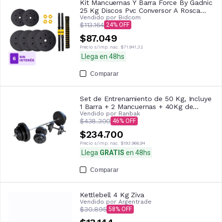
Kit Mancuernas Y Barra Force By Gadnic
25 Kg Discos Pvc Conversor A Rosca
Vendido por
Bidcom
Entrenamiento Completo
$113.164
24
$87.049
Precio s/imp. nac.
$71.941,32
Llega en 48hs
Comparar
Set de Entrenamiento de 50 Kg, Incluye
1 Barra + 2 Mancuernas + 40Kg de
Vendido por
Ranbak
Discos+ Topes Ranbak
$438.300
46
$234.700
Precio s/imp. nac.
$193.966,94
Llega
GRATIS
en 48hs
Comparar
Kettlebell 4 Kg Ziva
Vendido por
Argentrade
$30.895
58