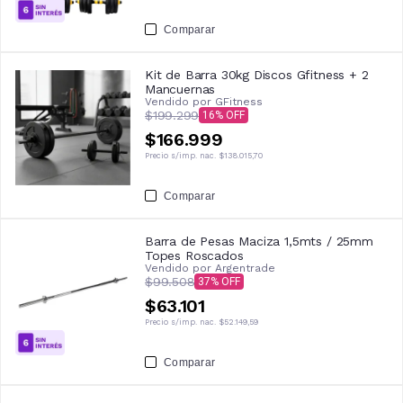
Comparar
Kit de Barra 30kg Discos Gfitness + 2
Mancuernas
Vendido por
GFitness
$199.299
16
$166.999
Precio s/imp. nac.
$138.015,70
Comparar
Barra de Pesas Maciza 1,5mts / 25mm
Topes Roscados
Vendido por
Argentrade
$99.508
37
$63.101
Precio s/imp. nac.
$52.149,59
Comparar