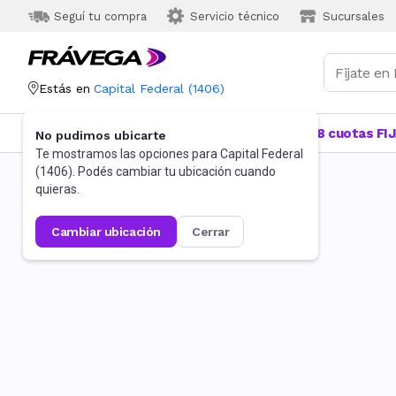
Seguí tu compra
Servicio técnico
Sucursales
Estás en
Capital Federal
(
1406
)
Categorías
Más Vendidos
Ofertas
18 cuotas FI
No pudimos ubicarte
Te mostramos las opciones para
Capital Federal
(
1406
). Podés cambiar tu ubicación cuando
quieras.
cambiar ubicación
cerrar