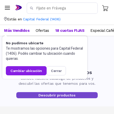
Estás en
Capital Federal
(
1406
)
Más Vendidos
Ofertas
18 cuotas FIJAS
Especial Caf
No pudimos ubicarte
Te mostramos las opciones para
Capital Federal
(
1406
). Podés cambiar tu ubicación cuando
quieras.
cambiar ubicación
cerrar
No encontramos resultados
Conocé nuestro catálogo de productos y
descubrí las ofertas que tenemos para vos.
Descubrir productos