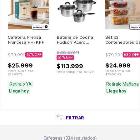
Cafetera Prensa
Bateria de Cocina
Set x3
Francesa FH-KPF
Hudson Acero
Contenedores d
Inoxidable Apto
Vidrio con Tapa
Induccion
$232.238,11
Silicona
$79.999
$79.999
67
68
51
$25.999
$24.999
$113.999
Precio s/imp. nac.
Precio s/imp. nac.
Precio s/imp. nac.
$94.214
$21.486,78
$20.660,33
¡Retiralo YA!
Retiralo Mañana
Llega hoy
Llega hoy
FILTRAR
Cafeteras
334
resultados