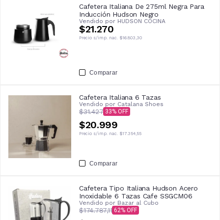
Cafetera Italiana De 275ml Negra Para
Inducción Hudson Negro
Vendido por
HUDSON COCINA
$21.270
Precio s/imp. nac.
$16.803,30
Comparar
Cafetera Italiana 6 Tazas
Vendido por
Catalana Shoes
$31.427
33
$20.999
Precio s/imp. nac.
$17.354,55
Comparar
Cafetera Tipo Italiana Hudson Acero
Inoxidable 6 Tazas Cafe SSGCM06
Vendido por
Bazar al Cubo
$174.787,11
62