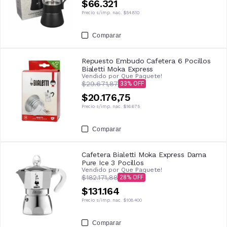
$66.321
Precio s/imp. nac.
$54.810
Comparar
Repuesto Embudo Cafetera 6 Pocillos
Bialetti Moka Express
Vendido por
Que Paquete!
$29.671,87
33
$20.176,75
Precio s/imp. nac.
$16.675
Comparar
Cafetera Bialetti Moka Express Dama
Pure Ice 3 Pocillos
Vendido por
Que Paquete!
$182.171,88
28
$131.164
Precio s/imp. nac.
$108.400
Comparar