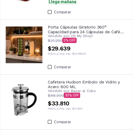
Llega mañana
Comparar
Porta Cápsulas Giratorio 360°
Capacidad para 24 Cápsulas de Café
Vendido por
Oh My Shop!
Color Negro
$31.250
5
$29.639
Precio s/imp. nac.
$24.495,04
Comparar
Cafetera Hudson Embolo de Vidrio y
Acero 600 ML
Vendido por
Bazar al Cubo
$48.300
30
$33.810
Precio s/imp. nac.
$27.942
Comparar