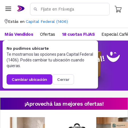
Estás en
Capital Federal
(
1406
)
Más Vendidos
Ofertas
18 cuotas FIJAS
Especial Caf
No pudimos ubicarte
Te mostramos las opciones para
Capital Federal
(
1406
). Podés cambiar tu ubicación cuando
quieras.
cambiar ubicación
cerrar
¡Aprovechá las mejores ofertas!