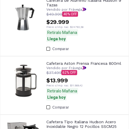
Cafetera de Aluminio Italiana Hudson 9
Tazas
Vendido por Frávega
$49.999
40
$29.999
Precio s/imp. nac.
$24.792,56
Retiralo Mañana
Llega hoy
Comparar
Cafetera Aston Prensa Francesa 800ml
Vendido por Frávega
$37.499
62
$13.999
Precio s/imp. nac.
$11.569,42
Retiralo Mañana
Llega hoy
Comparar
Cafetera Tipo Italiana Hudson Acero
Inoxidable Negro 12 Pocillos SSCM25