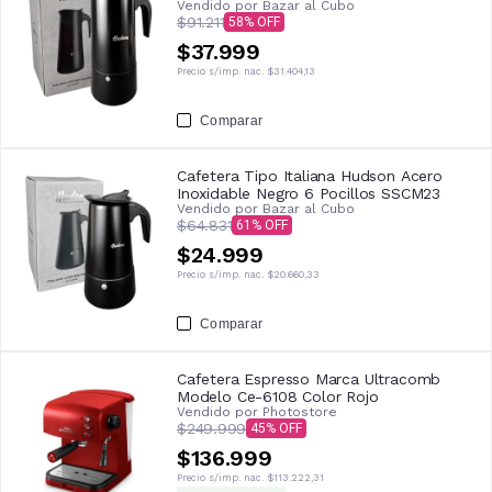
Vendido por
Bazar al Cubo
$91.211
58
$37.999
Precio s/imp. nac.
$31.404,13
Comparar
Cafetera Tipo Italiana Hudson Acero
Inoxidable Negro 6 Pocillos SSCM23
Vendido por
Bazar al Cubo
$64.831
61
$24.999
Precio s/imp. nac.
$20.660,33
Comparar
Cafetera Espresso Marca Ultracomb
Modelo Ce-6108 Color Rojo
Vendido por
Photostore
$249.999
45
$136.999
Precio s/imp. nac.
$113.222,31