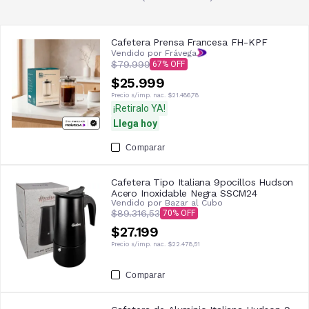
Cafetera Prensa Francesa FH-KPF
Vendido por Frávega
$79.999
67
$25.999
Precio s/imp. nac.
$21.486,78
¡Retiralo YA!
Llega hoy
Comparar
Cafetera Tipo Italiana 9pocillos Hudson
Acero Inoxidable Negra SSCM24
Vendido por
Bazar al Cubo
$89.316,53
70
$27.199
Precio s/imp. nac.
$22.478,51
Comparar