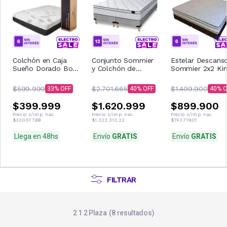
Colchón en Caja
Conjunto Sommier
Estelar Descans
Sueño Dorado Box
y Colchón de
Sommier 2x2 Ki
Rolo 2 Plazas
espuma King Koil
Pillow Alta
(140x190 cm) -
Bradford Super
Densidad
$599.999
$2.701.665
$1.499.900
33
40
40
Espuma Alta
King 200x200 cm
Densidad + Soft
$399.999
$1.620.999
$899.900
Precio s/imp. nac.
Precio s/imp. nac.
Precio s/imp. nac.
$330.577,69
$1.322.313,22
$743.719,01
Llega en 48hs
Envío
GRATIS
Envío
GRATIS
FILTRAR
2 1 2 Plaza
8
resultados