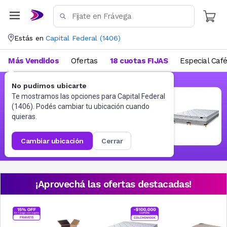
Estás en
Capital Federal
(
1406
)
Más Vendidos
Ofertas
18 cuotas FIJAS
Especial Caf
No pudimos ubicarte
Te mostramos las opciones para
Capital Federal
(
1406
). Podés cambiar tu ubicación cuando
quieras.
cambiar ubicación
cerrar
¡Aprovechá las ofertas destacadas!