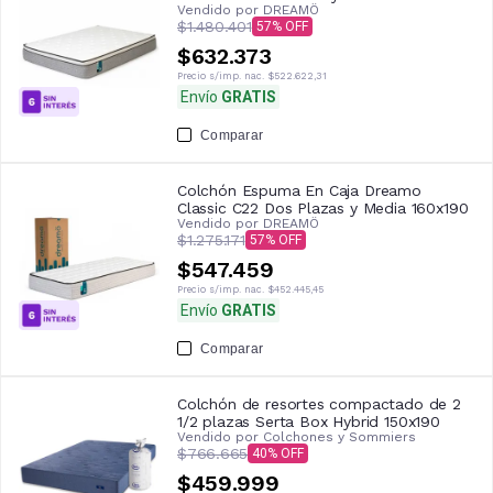
Vendido por
DREAMÖ
$1.480.401
57
$632.373
Precio s/imp. nac.
$522.622,31
Envío
GRATIS
Comparar
Colchón Espuma En Caja Dreamo
Classic C22 Dos Plazas y Media 160x190
Vendido por
DREAMÖ
$1.275.171
57
$547.459
Precio s/imp. nac.
$452.445,45
Envío
GRATIS
Comparar
Colchón de resortes compactado de 2
1/2 plazas Serta Box Hybrid 150x190
Vendido por
Colchones y Sommiers
$766.665
40
$459.999