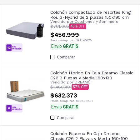
Colchón compactado de resortes King
Koil G-Hybrid de 2 plazas 150x190 cm
Vendido por
Colchones y Sommiers
$761.665
40
$456.999
Precio s/imp. nac.
$421.486,78
Envío
GRATIS
Comparar
Colchón Hibrido En Caja Dreamo Classic
C26 2 Plazas y Media 160x190
Vendido por
DREAMÖ
$1.480.401
57
$632.373
Precio s/imp. nac.
$522.622,31
Envío
GRATIS
Comparar
Colchón Espuma En Caja Dreamo
Classic C26 2 Plazas y Media 160x190