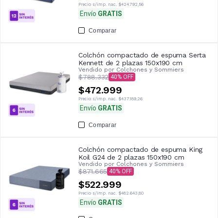
Precio s/imp. nac.
$424.792,56
Envío
GRATIS
Comparar
Colchón compactado de espuma Serta
Kennett de 2 plazas 150x190 cm
Vendido por
Colchones y Sommiers
$788.332
40
$472.999
Precio s/imp. nac.
$437.189,26
Envío
GRATIS
Comparar
Colchón compactado de espuma King
Koil G24 de 2 plazas 150x190 cm
Vendido por
Colchones y Sommiers
$871.665
40
$522.999
Precio s/imp. nac.
$482.643,80
Envío
GRATIS