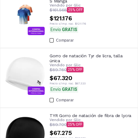
S Manga
Vendido por
Glic
$161.568
25
$121.176
Precio s/imp. nac.
$121.176
Envío
GRATIS
Comparar
Gorro de natación Tyr de licra, talla
única
Vendido por
Glic
$89.760
25
$67.320
Precio s/imp. nac.
$67.320
Envío
GRATIS
Comparar
TYR Gorro de natación de fibra de lycra
Vendido por
Glic
$89.700
25
$67.275