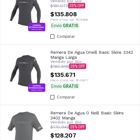
Vendido por
Glic
$181.077
25
$135.808
Precio s/imp. nac.
$135.808
Envío
GRATIS
Comparar
Remera De Agua Oneill Basic Skins 3342
Manga Larga
Vendido por
Glic
$180.895
25
$135.671
Precio s/imp. nac.
$135.671
Envío
GRATIS
Comparar
Remera De Agua O Neill Basic Skins
3402 Manga
Vendido por
Glic
$170.943
25
$128.207