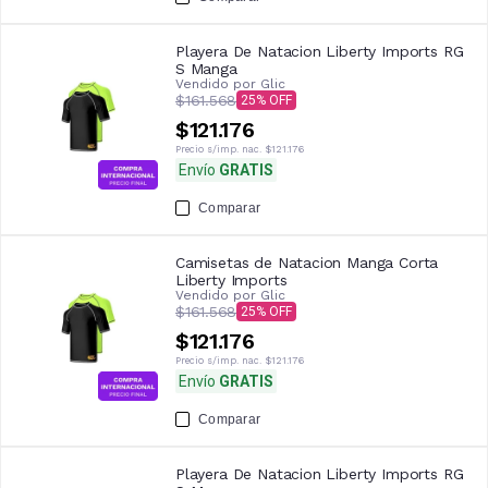
Playera De Natacion Liberty Imports RG
S Manga
Vendido por
Glic
$161.568
25
$121.176
Precio s/imp. nac.
$121.176
Envío
GRATIS
Comparar
Camisetas de Natacion Manga Corta
Liberty Imports
Vendido por
Glic
$161.568
25
$121.176
Precio s/imp. nac.
$121.176
Envío
GRATIS
Comparar
Playera De Natacion Liberty Imports RG