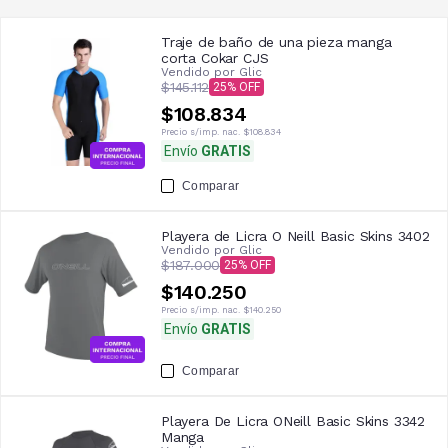
Traje de baño de una pieza manga
corta Cokar CJS
Vendido por
Glic
$145.112
25
$108.834
Precio s/imp. nac.
$108.834
Envío
GRATIS
Comparar
Playera de Licra O Neill Basic Skins 3402
Vendido por
Glic
$187.000
25
$140.250
Precio s/imp. nac.
$140.250
Envío
GRATIS
Comparar
Playera De Licra ONeill Basic Skins 3342
Manga