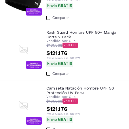
Precio s/imp. nac.
$67.275
Envío
GRATIS
Comparar
Rash Guard Hombre UPF 50+ Manga
Corta 2 Pack
Vendido por
Glic
$161.568
25
$121.176
Precio s/imp. nac.
$121.176
Envío
GRATIS
Comparar
Camiseta Natación Hombre UPF 50
Protección UV Pack
Vendido por
Glic
$161.568
25
$121.176
Precio s/imp. nac.
$121.176
Envío
GRATIS