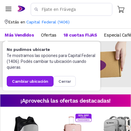
Estás en
Capital Federal
(
1406
)
Más Vendidos
Ofertas
18 cuotas FIJAS
Especial Caf
No pudimos ubicarte
Te mostramos las opciones para
Capital Federal
(
1406
). Podés cambiar tu ubicación cuando
quieras.
cambiar ubicación
cerrar
¡Aprovechá las ofertas destacadas!