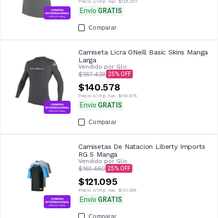
Precio s/imp. nac.
$128.207
Envío
GRATIS
Comparar
Camiseta Licra ONeill Basic Skins Manga
Larga
Vendido por
Glic
$187.438
25
$140.578
Precio s/imp. nac.
$140.578
Envío
GRATIS
Comparar
Camisetas De Natacion Liberty Imports
RG S Manga
Vendido por
Glic
$161.460
25
$121.095
Precio s/imp. nac.
$121.095
Envío
GRATIS
Comparar