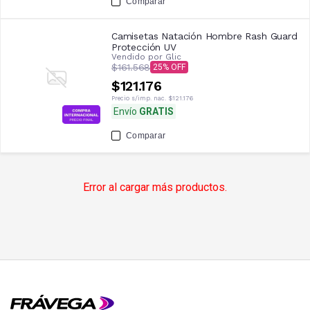
Comparar
Camisetas Natación Hombre Rash Guard
Protección UV
Vendido por
Glic
$161.568
25
$121.176
Precio s/imp. nac.
$121.176
Envío
GRATIS
Comparar
Error al cargar más productos.