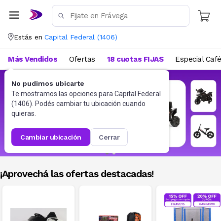
Estás en
Capital Federal
(
1406
)
Más Vendidos
Ofertas
18 cuotas FIJAS
Especial Caf
No pudimos ubicarte
Te mostramos las opciones para
Capital Federal
(
1406
). Podés cambiar tu ubicación cuando
quieras.
cambiar ubicación
cerrar
¡Aprovechá las ofertas destacadas!