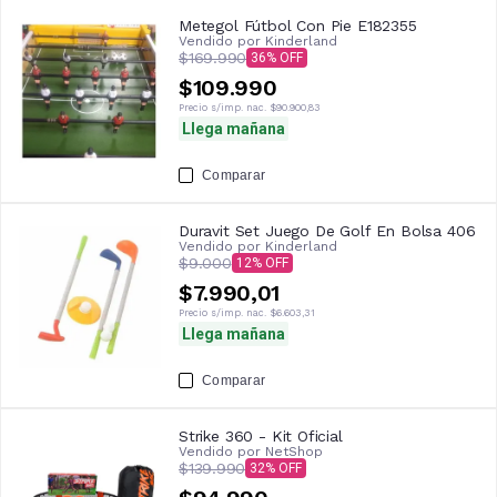
Metegol Fútbol Con Pie E182355
Vendido por
Kinderland
$169.990
36
$109.990
Precio s/imp. nac.
$90.900,83
Llega mañana
Comparar
Duravit Set Juego De Golf En Bolsa 406
Vendido por
Kinderland
$9.000
12
$7.990,01
Precio s/imp. nac.
$6.603,31
Llega mañana
Comparar
Strike 360 - Kit Oficial
Vendido por
NetShop
$139.990
32