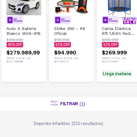
Auto A Bateria
Strike 360 - Kit
Cama Elástica
Blanco Wmt-918
Oficial
6ft 1,83m Red
de Seguridad
$499.990
$139.990
$399.999
100kg Azul
45
32
32
$279.989,99
$94.990
$269.999
Precio s/imp. nac.
Precio s/imp. nac.
Precio s/imp. nac.
$231.396,69
$78.504,13
$223.139,67
Llega mañana
FILTRAR
(
1
)
Deportes Infantiles
252
resultados