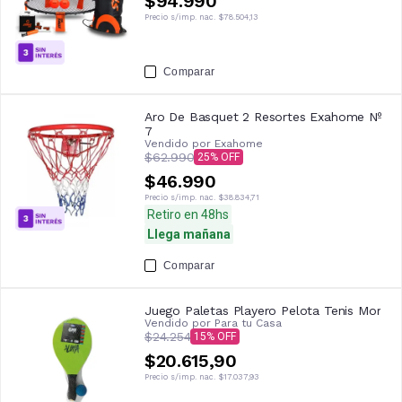
$94.990
Precio s/imp. nac.
$78.504,13
Comparar
Aro De Basquet 2 Resortes Exahome Nº
7
Vendido por
Exahome
$62.990
25
$46.990
Precio s/imp. nac.
$38.834,71
Retiro en 48hs
Llega mañana
Comparar
Juego Paletas Playero Pelota Tenis Mor
Vendido por
Para tu Casa
$24.254
15
$20.615,90
Precio s/imp. nac.
$17.037,93