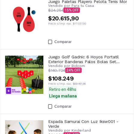
Juego Paletas Playero Pelota Tenis Mor
Vendido por
Para tu Casa
$24.254
15
$20.615,90
Precio s/imp. nac.
$17.037,93
Comparar
Juego Golf Gadnic 6 Hoyos Portatil
Exterior Banderas Palos Bolas Set
Vendido por
Bidcom
Completo
$140.724
24
$108.249
Precio s/imp. nac.
$89.461,98
Retiro en 48hs
Llega mañana
Comparar
Espada Samurai Con Luz Iksw001 -
Verde
Vendido por
Kinderland