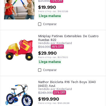
$21.990
10
$19.990
Precio s/imp. nac.
$16.520,66
Llega mañana
Comparar
Miniplay Patines Extensibles De Cuatro
Ruedas 822
Vendido por
Kinderland
$54.990
46
$29.990
Precio s/imp. nac.
$24.785,12
Llega mañana
Comparar
Nathor Bicicleta R16 Tech Boys 3340
(4433) Azul
Vendido por
Kinderland
$249.990
21
$199.990
Precio s/imp. nac.
$165.280,99