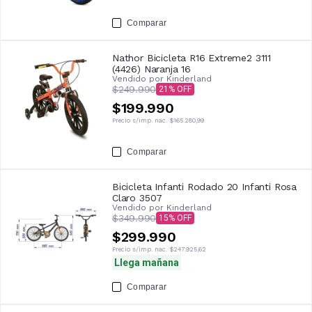
Comparar
Nathor Bicicleta R16 Extreme2 3111
(4426) Naranja 16
Vendido por
Kinderland
$249.990
21
$199.990
Precio s/imp. nac.
$165.280,99
Comparar
Bicicleta Infanti Rodado 20 Infanti Rosa
Claro 3507
Vendido por
Kinderland
$349.990
15
$299.990
Precio s/imp. nac.
$247.925,62
Llega mañana
Comparar