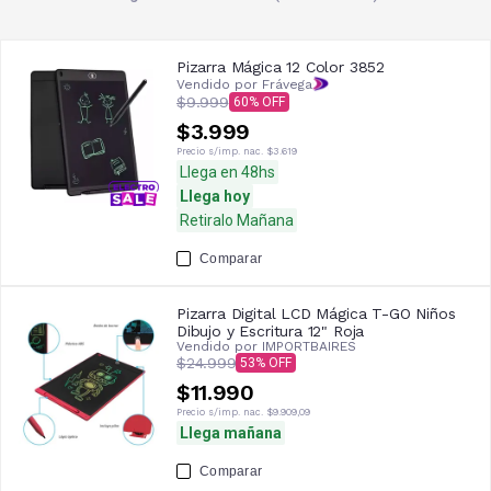
Pizarra Mágica 12 Color 3852
Vendido por Frávega
$9.999
60
$3.999
Precio s/imp. nac.
$3.619
Llega en 48hs
Llega hoy
Retiralo Mañana
Comparar
Pizarra Digital LCD Mágica T-GO Niños
Dibujo y Escritura 12" Roja
Vendido por
IMPORTBAIRES
$24.999
53
$11.990
Precio s/imp. nac.
$9.909,09
Llega mañana
Comparar