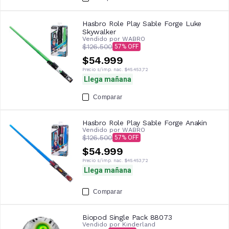
Hasbro Role Play Sable Forge Luke
Skywalker
Vendido por
WABRO
$126.500
57
$54.999
Precio s/imp. nac.
$45.453,72
Llega mañana
Comparar
Hasbro Role Play Sable Forge Anakin
Vendido por
WABRO
$126.500
57
$54.999
Precio s/imp. nac.
$45.453,72
Llega mañana
Comparar
Biopod Single Pack 88073
Vendido por
Kinderland