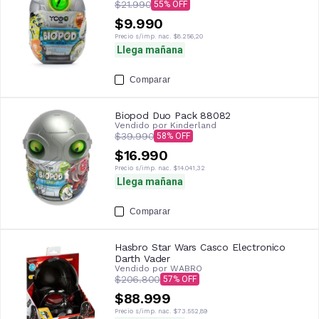
$21.990
55
$9.990
Precio s/imp. nac.
$8.256,20
Llega mañana
Comparar
Biopod Duo Pack 88082
Vendido por
Kinderland
$39.990
58
$16.990
Precio s/imp. nac.
$14.041,32
Llega mañana
Comparar
Hasbro Star Wars Casco Electronico
Darth Vader
Vendido por
WABRO
$206.800
57
$88.999
Precio s/imp. nac.
$73.552,89