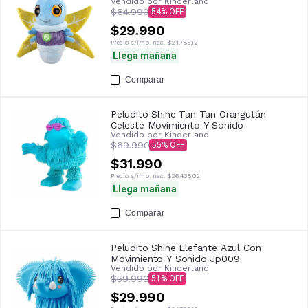
Vendido por
Kinderland
$64.990
54
$29.990
Precio s/imp. nac.
$24.785,12
Llega mañana
Comparar
Peludito Shine Tan Tan Orangután
Celeste Movimiento Y Sonido
Vendido por
Kinderland
$69.990
55
$31.990
Precio s/imp. nac.
$26.438,02
Llega mañana
Comparar
Peludito Shine Elefante Azul Con
Movimiento Y Sonido Jp009
Vendido por
Kinderland
$59.990
51
$29.990