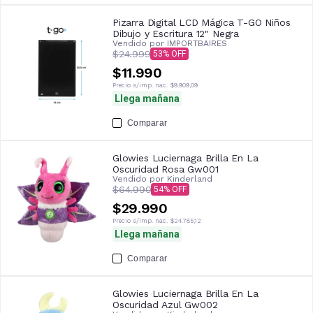
Pizarra Digital LCD Mágica T-GO Niños
Dibujo y Escritura 12" Negra
Vendido por
IMPORTBAIRES
$24.999
53
$11.990
Precio s/imp. nac.
$9.909,09
Llega mañana
Comparar
Glowies Luciernaga Brilla En La
Oscuridad Rosa Gw001
Vendido por
Kinderland
$64.990
54
$29.990
Precio s/imp. nac.
$24.785,12
Llega mañana
Comparar
Glowies Luciernaga Brilla En La
Oscuridad Azul Gw002