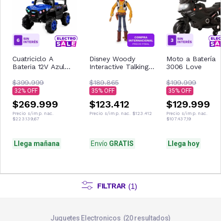
Cuatriciclo A
Disney Woody
Moto a Batería
Bateria 12V Azul
Interactive Talking
3006 Love
Con Control
Figura de acción
Remoto Musica Usb
$399.999
$189.865
$199.999
Luces
32
35
35
$269.999
$123.412
$129.999
Precio s/imp. nac.
Precio s/imp. nac.
$123.412
Precio s/imp. nac.
$223.139,67
$107.437,19
Llega mañana
Envío
GRATIS
Llega hoy
FILTRAR
(
1
)
Juguetes Electronicos
20
resultados