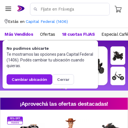
Estás en
Capital Federal
(
1406
)
Más Vendidos
Ofertas
18 cuotas FIJAS
Especial Caf
No pudimos ubicarte
Te mostramos las opciones para
Capital Federal
(
1406
). Podés cambiar tu ubicación cuando
quieras.
cambiar ubicación
cerrar
¡Aprovechá las ofertas destacadas!