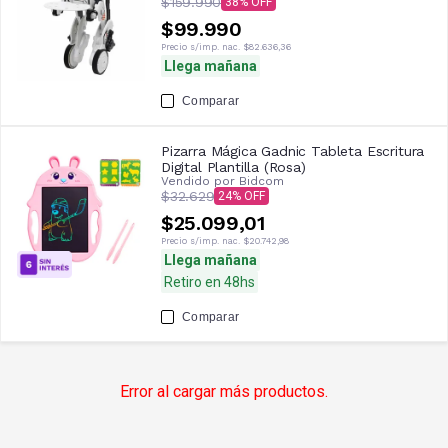
$159.990
38
$99.990
Precio s/imp. nac.
$82.636,36
Llega mañana
Comparar
Pizarra Mágica Gadnic Tableta Escritura
Digital Plantilla (Rosa)
Vendido por
Bidcom
$32.629
24
$25.099,01
Precio s/imp. nac.
$20.742,98
Llega mañana
Retiro en 48hs
Comparar
Error al cargar más productos.