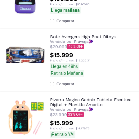
Precio s/imp. nac.
$90.900,83
Llega mañana
Comparar
Bote Avengers High Boat Ditoys
Vendido por Frávega
$29.999
46
$15.999
Precio s/imp. nac.
$13.222,31
Llega en 48hs
Retiralo Mañana
Comparar
Pizarra Magica Gadnic Tableta Escritura
Digital + Plantilla Amarillo
Vendido por Frávega
$23.999
33
$15.999
Precio s/imp. nac.
$14.478,73
¡Retiralo YA!