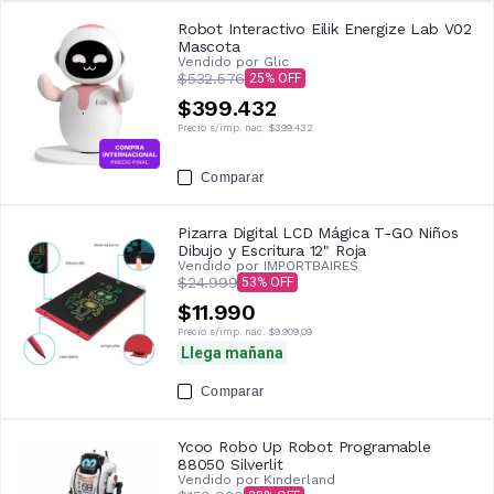
Robot Interactivo Eilik Energize Lab V02
Mascota
Vendido por
Glic
$532.576
25
$399.432
Precio s/imp. nac.
$399.432
Comparar
Pizarra Digital LCD Mágica T-GO Niños
Dibujo y Escritura 12" Roja
Vendido por
IMPORTBAIRES
$24.999
53
$11.990
Precio s/imp. nac.
$9.909,09
Llega mañana
Comparar
Ycoo Robo Up Robot Programable
88050 Silverlit
Vendido por
Kinderland