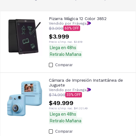
Pizarra Mágica 12 Color 3852
Vendido por Frávega
$9.999
60
$3.999
Precio s/imp. nac.
$3.619
Llega en 48hs
Retiralo Mañana
Comparar
Cámara de Impresión Instantánea de
Juguete
Vendido por Frávega
$74.999
33
$49.999
Precio s/imp. nac.
$41.321,49
Llega en 48hs
Retiralo Mañana
Comparar