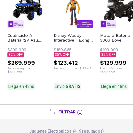
Cuatriciclo A
Disney Woody
Moto a Batería
Bateria 12V Azul
Interactive Talking
3006 Love
Con Control
Figura de acción
Remoto Musica Usb
$399.999
$189.865
$199.999
Luces
32
35
35
$269.999
$123.412
$129.999
Precio s/imp. nac.
Precio s/imp. nac.
$123.412
Precio s/imp. nac.
$223.139,67
$107.437,19
Llega en 48hs
Envío
GRATIS
Llega en 48hs
FILTRAR
(
1
)
Juguetes Electronicos
419
resultados