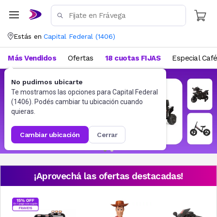
Estás en
Capital Federal
(
1406
)
Más Vendidos
Ofertas
18 cuotas FIJAS
Especial Caf
No pudimos ubicarte
Te mostramos las opciones para
Capital Federal
(
1406
). Podés cambiar tu ubicación cuando
quieras.
cambiar ubicación
cerrar
¡Aprovechá las ofertas destacadas!