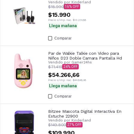
Vendido por
Kinderland
$18.990
16
$15.990
Precio s/imp. nac.
$13.214,88
Llega mañana
Comparar
Par de Walkie Talkie con Video para
Niños D23 Doble Camara Pantalla Hd
Vendido por
Gamer24hs
$71.419
24
$54.266,66
Precio s/imp. nac.
$44.848,48
Llega mañana
Comparar
Bitzee Mascota Digital Interactiva En
Estuche 22900
Vendido por
Kinderland
$149.800
27
$109.990