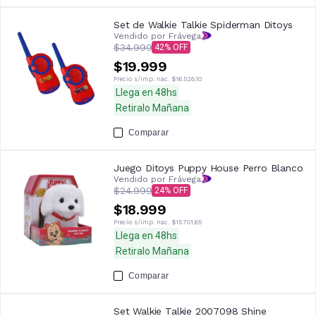
Set de Walkie Talkie Spiderman Ditoys
Vendido por Frávega
$34.999
42
$19.999
Precio s/imp. nac.
$16.528,10
Llega en 48hs
Retiralo Mañana
Comparar
Juego Ditoys Puppy House Perro Blanco
Vendido por Frávega
$24.999
24
$18.999
Precio s/imp. nac.
$15.701,65
Llega en 48hs
Retiralo Mañana
Comparar
Set Walkie Talkie 2007098 Shine