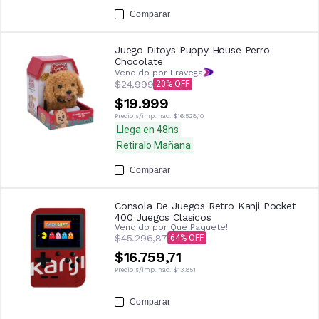
Comparar
Juego Ditoys Puppy House Perro
Chocolate
Vendido por Frávega
$24.999
20
$19.999
Precio s/imp. nac.
$16.528,10
Llega en 48hs
Retiralo Mañana
Comparar
Consola De Juegos Retro Kanji Pocket
400 Juegos Clasicos
Vendido por
Que Paquete!
$45.296,87
64
$16.759,71
Precio s/imp. nac.
$13.851
Comparar