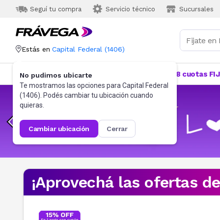
Seguí tu compra
Servicio técnico
Sucursales
Estás en
Capital Federal
(
1406
)
Categorías
Más Vendidos
Ofertas
18 cuotas FI
No pudimos ubicarte
Te mostramos las opciones para
Capital Federal
(
1406
). Podés cambiar tu ubicación cuando
quieras.
cambiar ubicación
cerrar
¡Aprovechá las ofertas d