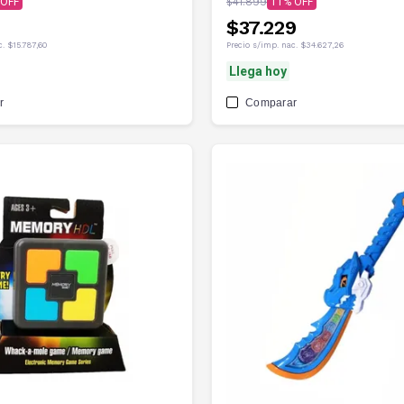
$41.899
11
$37.229
c.
$15.787,60
Precio s/imp. nac.
$34.627,26
Llega hoy
r
Comparar