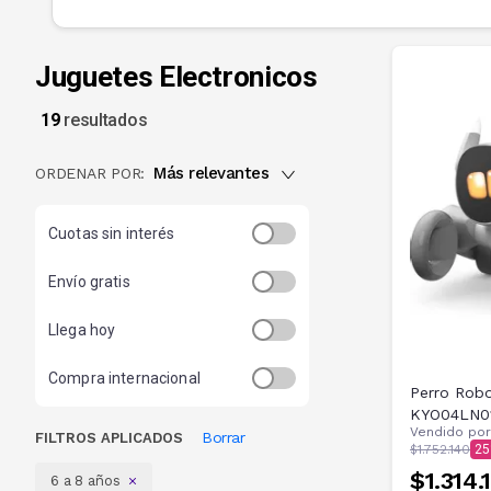
Juguetes Electronicos
19
resultados
Más relevantes
ORDENAR POR:
Cuotas sin interés
Envío gratis
Llega hoy
Compra internacional
Perro Robo
KYO04LN0
Vendido po
Borrar
FILTROS APLICADOS
$1.752.140
25
$1.314.
6 a 8 años