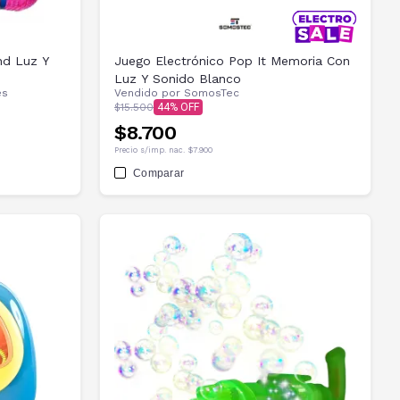
nd Luz Y
Juego Electrónico Pop It Memoria Con
Luz Y Sonido Blanco
es
Vendido por
SomosTec
$15.500
44
$8.700
Precio s/imp. nac.
$7.900
Comparar