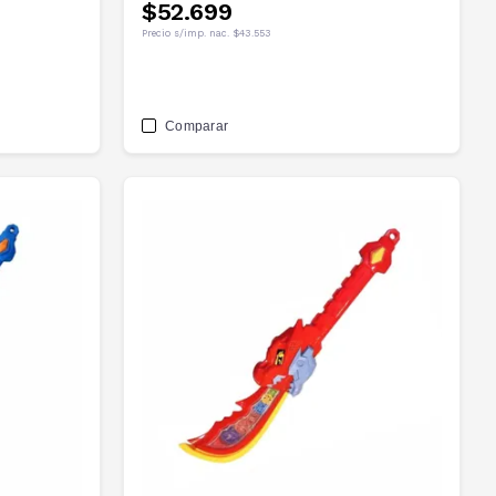
$52.699
Precio s/imp. nac.
$43.553
Comparar