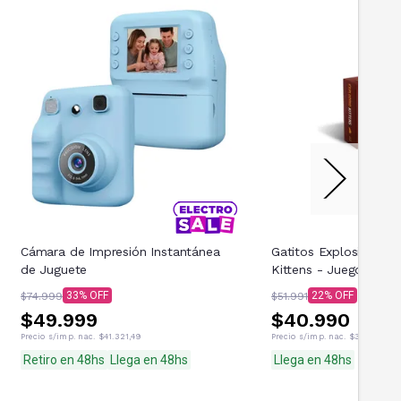
Cámara de Impresión Instantánea
Gatitos Explosivos - 
de Juguete
Kittens - Juego De Car
33
22
$74.999
$51.991
$49.999
$40.990
Precio s/imp. nac.
$41.321,49
Precio s/imp. nac.
$33.876,03
Retiro en 48hs
Llega en 48hs
Llega en 48hs