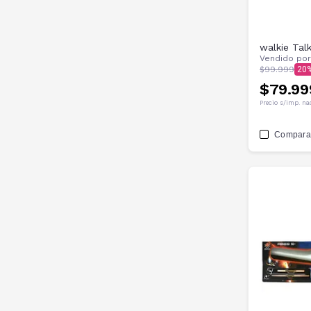
walkie Tal
Vendido po
$99.999
20
$79.99
Precio s/imp. na
Compara