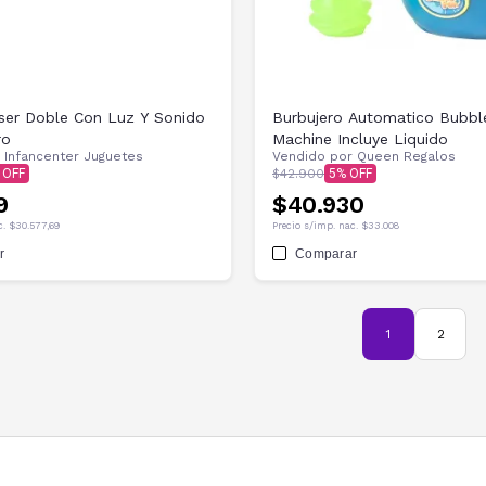
ser Doble Con Luz Y Sonido
Burbujero Automatico Bubbl
ro
Machine Incluye Liquido
r
Infancenter Juguetes
Vendido por
Queen Regalos
$42.900
5
9
$40.930
c.
$30.577,69
Precio s/imp. nac.
$33.008
r
Comparar
1
2