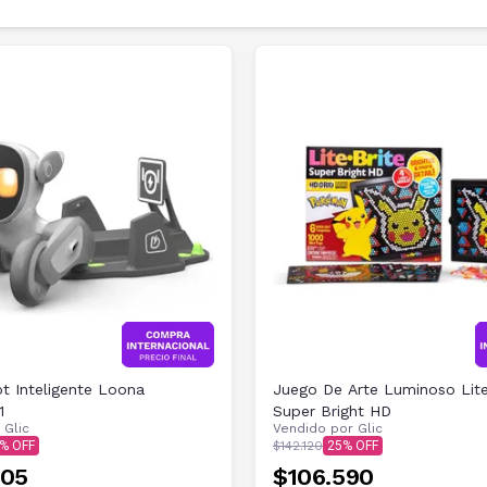
t Inteligente Loona
Juego De Arte Luminoso Lite
1
Super Bright HD
r
Glic
Vendido por
Glic
$142.120
25
105
$106.590