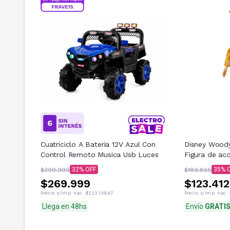
Cuatriciclo A Bateria 12V Azul Con
Disney Woody 
Control Remoto Musica Usb Luces
Figura de acc
32
35
$399.999
$189.865
$269.999
$123.412
Precio s/imp. nac.
$223.139,67
Precio s/imp. nac.
Llega en 48hs
Envío
GRATI