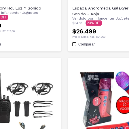
ry Hdl Luz Y Sonido
Espada Andromeda Galaxyer
r
Infancenter Juguetes
Sonido - Roja
Vendido por
Infancenter Juguet
$34.299
23
9
$26.499
c.
$11.817,36
Precio s/imp. nac.
$21.900
r
Comparar