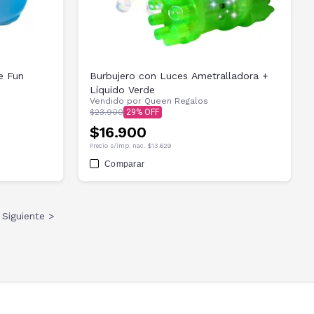
e Fun
Burbujero con Luces Ametralladora +
Líquido Verde
Vendido por
Queen Regalos
$23.900
29
$16.900
Precio s/imp. nac.
$13.629
Comparar
Siguiente >