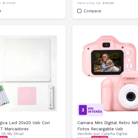
c.
$1.314.105
Precio s/imp. nac.
$106.590
r
Comparar
gica Led 20x20 Usb Con
Camara Mini Digital Retro Ni
 7 Marcadores
Fotos Recargable Usb
r
Oh My Shop!
Vendido por
Calipha Digital