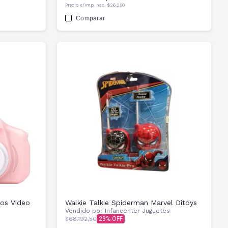
Precio s/imp. nac.
$26.250
Comparar
ños Video
Walkie Talkie Spiderman Marvel Ditoys
Vendido por
Infancenter Juguetes
$68.192,50
23