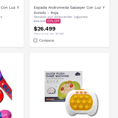
 Con Luz Y
Espada Andromeda Galaxyer Con Luz Y
Sonido - Roja
es
Vendido por
Infancenter Juguetes
$34.299
23
$26.499
Precio s/imp. nac.
$21.900
Comparar