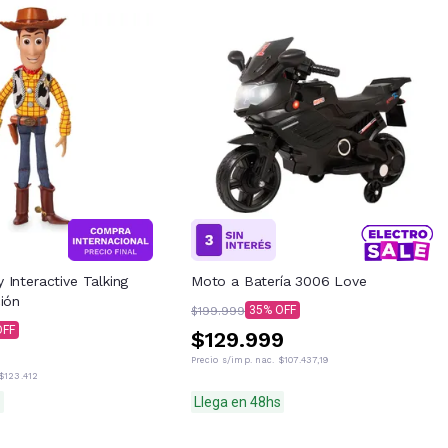
Interactive Talking
Moto a Batería 3006 Love
ión
35
$199.999
$129.999
Precio s/imp. nac.
$107.437,19
$123.412
S
Llega en 48hs