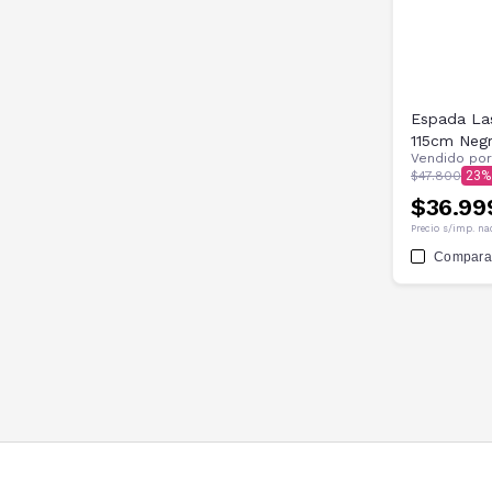
Espada La
115cm Neg
Vendido po
$47.800
23
$36.99
Precio s/imp. na
Compara