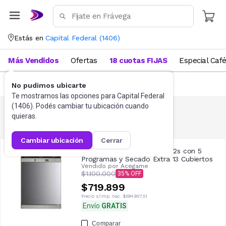
Estás en
Capital Federal
(
1406
)
Más Vendidos
Ofertas
18 cuotas FIJAS
Especial Caf
FILTRAR
(
1
)
No pudimos ubicarte
Te mostramos las opciones para
Capital Federal
(
1406
). Podés cambiar tu ubicación cuando
quieras.
Lavavajillas
2
resultados
cambiar ubicación
cerrar
Lavavajillas Smart-tek Lv402s con 5
Programas y Secado Extra 13 Cubiertos
Vendido por
Acegame
$1.100.000
35
$719.899
Precio s/imp. nac.
$594.957,51
Envío
GRATIS
Comparar