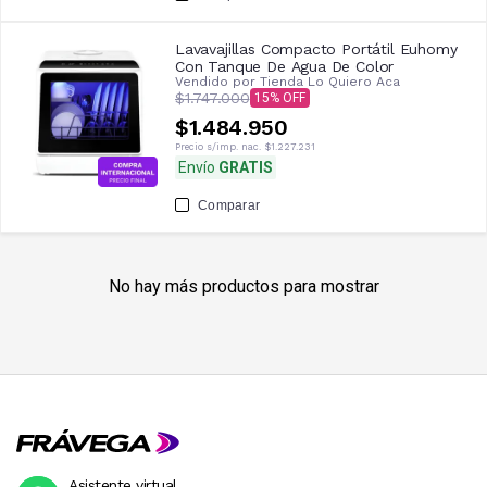
Lavavajillas Compacto Portátil Euhomy
Con Tanque De Agua De Color
Vendido por
Tienda Lo Quiero Aca
$1.747.000
15
$1.484.950
Precio s/imp. nac.
$1.227.231
Envío
GRATIS
Comparar
No hay más productos para mostrar
Asistente virtual