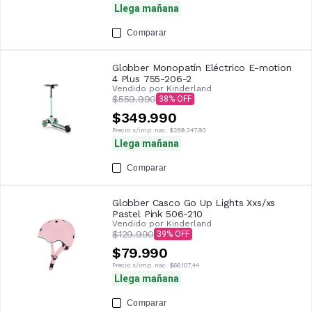
Llega mañana
Comparar
Globber Monopatín Eléctrico E-motion
4 Plus 755-206-2
Vendido por
Kinderland
$559.990
38
$349.990
Precio s/imp. nac.
$289.247,93
Llega mañana
Comparar
Globber Casco Go Up Lights Xxs/xs
Pastel Pink 506-210
Vendido por
Kinderland
$129.990
39
$79.990
Precio s/imp. nac.
$66.107,44
Llega mañana
Comparar