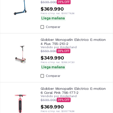
$599.990
39
$369.990
Precio s/imp. nac.
$305.776,86
Llega mañana
Comparar
Globber Monopatín Eléctrico E-motion
4 Plus 755-210-2
Vendido por
Kinderland
$559.990
38
$349.990
Precio s/imp. nac.
$289.247,93
Llega mañana
Comparar
Globber Monopatín Eléctrico E-motion
6 Coral Pink 756-177-2
Vendido por
Kinderland
$599.990
39
$369.990
Precio s/imp. nac.
$305.776,86