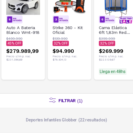
Auto A Bateria
Strike 360 - Kit
Cama Elástica
Blanco Wmt-918
Oficial
6ft 1,83m Red
de Seguridad
$499.990
$139.990
$399.999
100kg Azul
45
32
32
$279.989,99
$94.990
$269.999
Precio s/imp. nac.
Precio s/imp. nac.
Precio s/imp. nac.
$231.396,69
$78.504,13
$223.139,67
Llega en 48hs
FILTRAR
(
1
)
Deportes Infantiles Globber
22
resultados