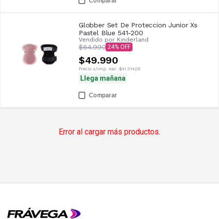
Comparar
Globber Set De Proteccion Junior Xs
Pastel Blue 541-200
Vendido por
Kinderland
$64.990
24
$49.990
Precio s/imp. nac.
$41.314,05
Llega mañana
Comparar
Error al cargar más productos.