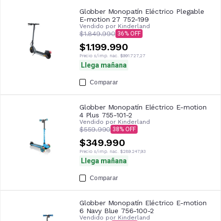
Globber Monopatín Eléctrico Plegable
E-motion 27 752-199
Vendido por
Kinderland
$1.849.990
36
$1.199.990
Precio s/imp. nac.
$991.727,27
Llega mañana
Comparar
Globber Monopatín Eléctrico E-motion
4 Plus 755-101-2
Vendido por
Kinderland
$559.990
38
$349.990
Precio s/imp. nac.
$289.247,93
Llega mañana
Comparar
Globber Monopatín Eléctrico E-motion
6 Navy Blue 756-100-2
Vendido por
Kinderland