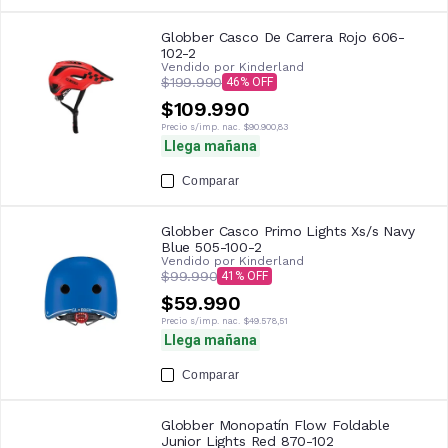
Globber Casco De Carrera Rojo 606-
102-2
Vendido por
Kinderland
$199.990
46
$109.990
Precio s/imp. nac.
$90.900,83
Llega mañana
Comparar
Globber Casco Primo Lights Xs/s Navy
Blue 505-100-2
Vendido por
Kinderland
$99.990
41
$59.990
Precio s/imp. nac.
$49.578,51
Llega mañana
Comparar
Globber Monopatín Flow Foldable
Junior Lights Red 870-102