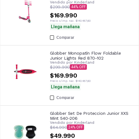
Vendido por
Kinderland
$299.990
44
$169.990
Precio s/imp. nac.
$140.487,60
Llega mañana
Comparar
Globber Monopatín Flow Foldable
Junior Lights Red 870-102
Vendido por
Kinderland
$299.990
44
$169.990
Precio s/imp. nac.
$140.487,60
Llega mañana
Comparar
Globber Set De Proteccion Junior XXS
Mint 540-206
Vendido por
Kinderland
$64.990
24
$49.990