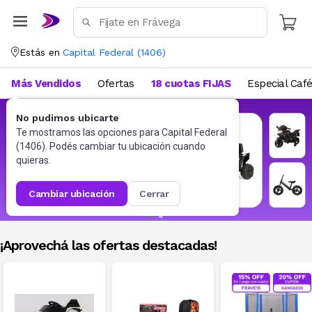
Estás en
Capital Federal
(
1406
)
Más Vendidos
Ofertas
18 cuotas FIJAS
Especial Caf
No pudimos ubicarte
Te mostramos las opciones para
Capital Federal
(
1406
). Podés cambiar tu ubicación cuando
quieras.
cambiar ubicación
cerrar
¡Aprovechá las ofertas destacadas!