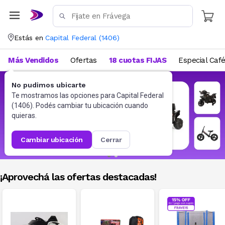
Estás en
Capital Federal
(
1406
)
Más Vendidos
Ofertas
18 cuotas FIJAS
Especial Caf
No pudimos ubicarte
Te mostramos las opciones para
Capital Federal
(
1406
). Podés cambiar tu ubicación cuando
quieras.
cambiar ubicación
cerrar
¡Aprovechá las ofertas destacadas!