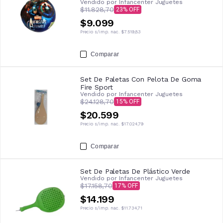
Vendido por
Infancenter Juguetes
$11.828,70
23
$9.099
Precio s/imp. nac.
$7.519,83
Comparar
Set De Paletas Con Pelota De Goma
Fire Sport
Vendido por
Infancenter Juguetes
$24.128,70
15
$20.599
Precio s/imp. nac.
$17.024,79
Comparar
Set De Paletas De Plástico Verde
Vendido por
Infancenter Juguetes
$17.158,70
17
$14.199
Precio s/imp. nac.
$11.734,71