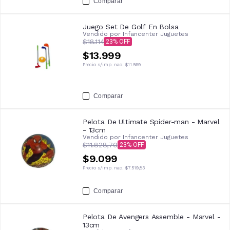
Comparar
Juego Set De Golf En Bolsa
Vendido por
Infancenter Juguetes
$18.114
23
$13.999
Precio s/imp. nac.
$11.569
Comparar
Pelota De Ultimate Spider-man - Marvel
- 13cm
Vendido por
Infancenter Juguetes
$11.828,70
23
$9.099
Precio s/imp. nac.
$7.519,83
Comparar
Pelota De Avengers Assemble - Marvel -
13cm