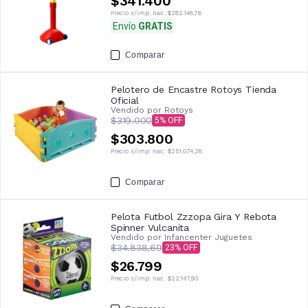
$341.400
Precio s/imp. nac.
$282.148,76
Envío
GRATIS
Comparar
Pelotero de Encastre Rotoys Tienda
Oficial
Vendido por
Rotoys
$319.000
5
$303.800
Precio s/imp. nac.
$251.074,38
Comparar
Pelota Futbol Zzzopa Gira Y Rebota
Spinner Vulcanita
Vendido por
Infancenter Juguetes
$34.838,69
23
$26.799
Precio s/imp. nac.
$22.147,93