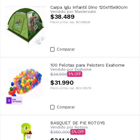
Carpa Iglu Infantil Dino 120x115x90cm
Vendido por
Mastersale
$38.489
Precio s/imp. nac.
$31.809,09
Comparar
100 Pelotas para Pelotero Exahome
Vendido por
Exahome
$34.990
9
$31.990
Precio s/imp. nac.
$22.305,79
Comparar
BASQUET DE PIE ROTOYS
Vendido por
Rotoys
$360.000
5