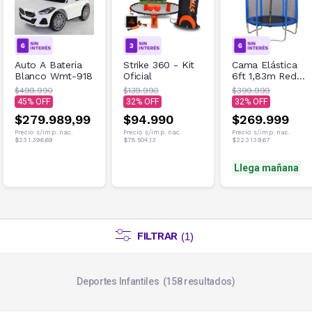
Auto A Bateria
Strike 360 - Kit
Cama Elástica
Blanco Wmt-918
Oficial
6ft 1,83m Red
de Seguridad
$499.990
$139.990
$399.999
100kg Azul
45
32
32
$279.989,99
$94.990
$269.999
Precio s/imp. nac.
Precio s/imp. nac.
Precio s/imp. nac.
$231.396,69
$78.504,13
$223.139,67
Llega mañana
FILTRAR
(
1
)
Deportes Infantiles
158
resultados