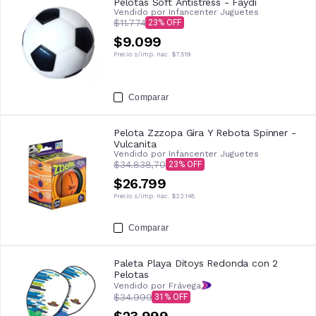
Pelotas Soft Antistress - Faydi
Vendido por
Infancenter Juguetes
$11.774
23
$9.099
Precio s/imp. nac.
$7.519
Comparar
Pelota Zzzopa Gira Y Rebota Spinner -
Vulcanita
Vendido por
Infancenter Juguetes
$34.838,70
23
$26.799
Precio s/imp. nac.
$22.148
Comparar
Paleta Playa Ditoys Redonda con 2
Pelotas
Vendido por Frávega
$34.999
31