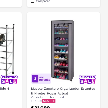
Comparar
ible 4
Mueble Zapatero Organizador Estantes
8 Niveles Hogar Actual
Vendido por
Tecnofast
$67.039
54
$31.099