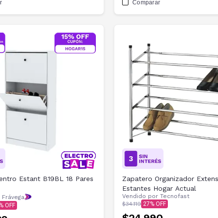
r
Comparar
entro Estant B19BL 18 Pares
Zapatero Organizador Extens
Estantes Hogar Actual
Vendido por
Tecnofast
 Frávega
$34.119
27
$24.990