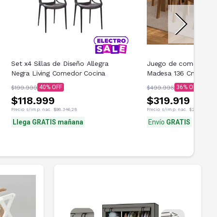
Set x4 Sillas de Diseño Allegra
Juego de comedor Ana
Negra Living Comedor Cocina
Madesa 136 Cm
40
36
$199.999
$499.998
$118.999
$319.919
Precio s/imp. nac.
$98.346,28
Precio s/imp. nac.
$272.660,33
Llega GRATIS mañana
Envío
GRATIS