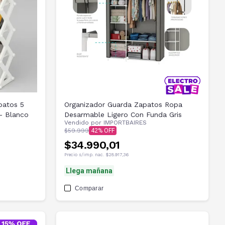
patos 5
Organizador Guarda Zapatos Ropa
- Blanco
Desarmable Ligero Con Funda Gris
Vendido por
IMPORTBAIRES
$59.999
42
$34.990,01
Precio s/imp. nac.
$28.917,36
Llega mañana
Comparar