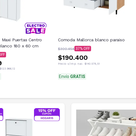
 Maxi Puertas Centro
Comoda Mallorca blanco paraiso
Blanco 180 x 60 cm
37
$300.454
$190.400
9
Precio s/imp. nac.
$140.578,51
$123.966,12
s
Envío
GRATIS