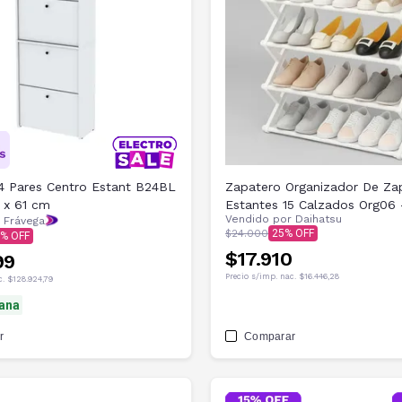
4 Pares Centro Estant B24BL
Zapatero Organizador De Za
 x 61 cm
Estantes 15 Calzados Org06 
Vendido por
Daihatsu
 Frávega
$24.000
25
$17.910
99
Precio s/imp. nac.
$16.446,28
c.
$128.924,79
ana
r
Comparar