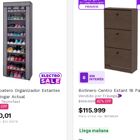
atero Organizador Estantes
Botinero Centro Estant 18 P
Vendido por Frávega
Hogar Actual
$199.999
42
r
Tecnofast
$115.999
0,01
Precio s/imp. nac.
$95.866,94
c.
$22.305,79
Llega mañana