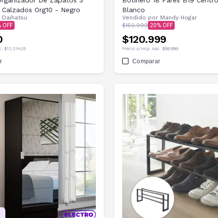
Organizador De Zapatos 3
Botinero 18 Pares B19 Centr
 Calzados Org10 - Negro
Blanco
r
Daihatsu
Vendido por
Mandy Hogar
$150.999
20
0
$120.999
c.
$12.314,05
Precio s/imp. nac.
$99.999
r
Comparar