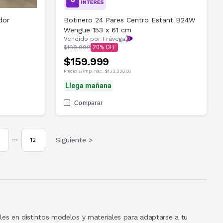
dor
Botinero 24 Pares Centro Estant B24W
Wengue 153 x 61 cm
Vendido por Frávega
$199.999
20
$159.999
Precio s/imp. nac.
$132.230,58
Llega mañana
Comparar
Siguiente >
12
•••