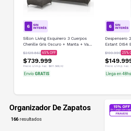
Sillon Living Esquinero 3 Cuerpos
Despensero 2
Chenille Gris Oscuro + Manta + Vaso
Estant DIS4 
de Regalo | Promo Invierno
65
25
$2.129.863
$199.999
$739.999
$149.99
Precio s/imp. nac.
$611.569,42
Precio s/imp. nac.
Envío
GRATIS
Llega en 48h
Organizador De Zapatos
166
resultados