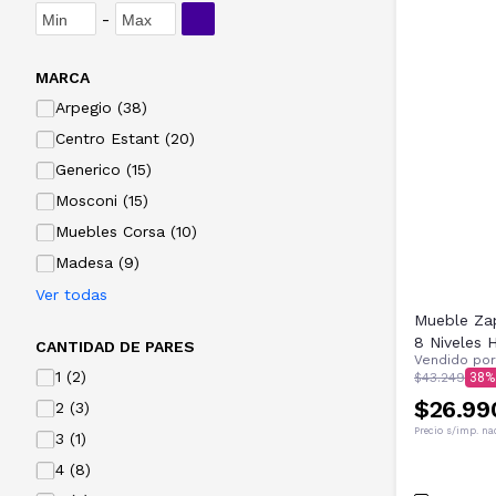
-
MARCA
Arpegio (38)
Centro Estant (20)
Generico (15)
Mosconi (15)
Muebles Corsa (10)
Madesa (9)
Ver todas
Mueble Zap
8 Niveles 
CANTIDAD DE PARES
Vendido po
1 (2)
$43.249
38
$26.99
2 (3)
Precio s/imp. na
3 (1)
4 (8)