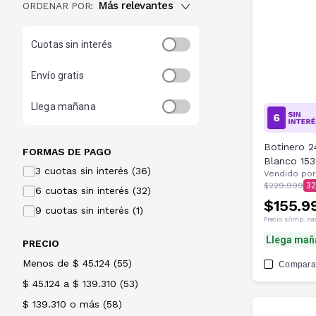
Más relevantes
ORDENAR POR:
Cuotas sin interés
Envío gratis
Llega mañana
Botinero 2
FORMAS DE PAGO
Blanco 153
3 cuotas sin interés (36)
Vendido por
$229.999
32
6 cuotas sin interés (32)
$155.9
9 cuotas sin interés (1)
Precio s/imp. na
Llega mañ
PRECIO
Menos de $ 45.124
(
55
)
Compara
$ 45.124 a $ 139.310
(
53
)
$ 139.310 o más
(
58
)