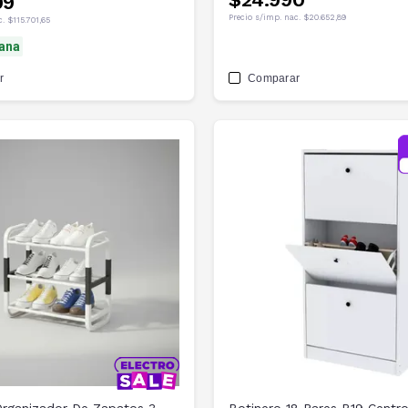
99
Precio s/imp. nac.
$20.652,89
c.
$115.701,65
ana
r
Comparar