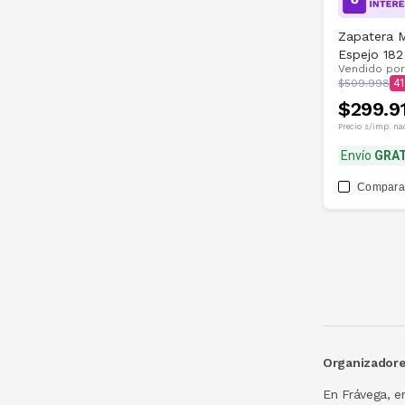
Zapatera M
Espejo 18
Vendido po
$509.998
4
$299.9
Precio s/imp. na
Envío
GRAT
Compara
Organizadore
En Frávega, e
disponibles e
nuestros incr