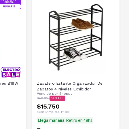
ares B19W
Zapatero Estante Organizador De
Zapatos 4 Niveles Exhibidor
Vendido por
Shoppy
$40.310
61
$15.750
Precio s/imp. nac.
$11.000
Llega mañana
Retiro en 48hs