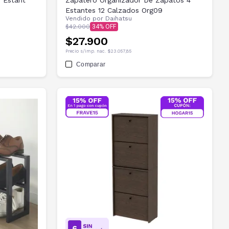
o Estant
Zapatero Organizador De Zapatos 4
Estantes 12 Calzados Org09
Vendido por
Daihatsu
$42.000
34
$27.900
Precio s/imp. nac.
$23.057,85
Comparar