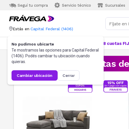
Seguí tu compra
Servicio técnico
Sucursales
Estás en
Capital Federal
(
1406
)
Categorías
Más Vendidos
Ofertas
18 cuotas FI
No pudimos ubicarte
Te mostramos las opciones para
Capital Federal
(
1406
). Podés cambiar tu ubicación cuando
¡Aprovechá las ofertas d
quieras.
cambiar ubicación
cerrar