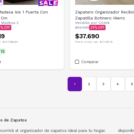
adesa Isis 1 Puerta Con
Zapatero Organizador Recibi
2 Cm
Zapatilla Botinero Hierro
r
Madesa 2
Vendido por
Cintek
1
$53.085
29
19
$37.690
c.
$247.866,94
Precio s/imp. nac.
$31.148,76
IS
r
Comparar
1
2
3
4
5
s de Zapatos
ncontrá el organizador de zapatos ideal para tu hogar.
n distintos modelos y materiales para adaptarse a tu
eíbles precios y mantené tu calzado siempre ordenado.