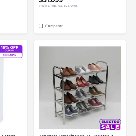
Precio s/imp. nac.
$25.701,65
Comparar