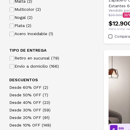
Zapatero 
Malta (2)
Estantes 6
Multicolor (2)
Vendido po
$20.000
36
Nogal (2)
$12.90
Plata (2)
Precio s/imp. na
Acero Inoxidable (1)
Compara
TIPO DE ENTREGA
Retiro en sucursal (79)
Envío a domicilio (166)
DESCUENTOS
Desde 60% OFF (2)
Desde 50% OFF (7)
Desde 40% OFF (23)
Desde 30% OFF (59)
Desde 20% OFF (91)
Desde 10% OFF (149)