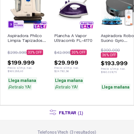
Aspiradora Philco
Plancha A Vapor
Aspiradora Robo
Limpia Tapizados
Ultracomb PL-4170
Suono Gyro
Alfombra 400w
8000Pa 2600m
Phasp6336pi
$300.000
$299.999
$42.999
33
30
36
$199.999
$29.999
$193.999
Precio s/imp. nac.
Precio s/imp. nac.
Precio s/imp. nac.
$165.288,43
$24.792,56
$160.329,75
Llega mañana
Llega mañana
¡Retiralo YA!
¡Retiralo YA!
Llega mañana
FILTRAR
(
1
)
Telefonos Vtech
3
resultados