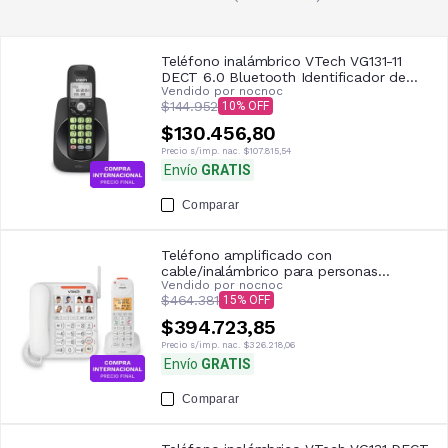
Teléfono inalámbrico VTech VG131-11
DECT 6.0 Bluetooth Identificador de
Vendido por
nocnoc
llamadas
$144.952
10
$130.456,80
Precio s/imp. nac.
$107.815,54
Envío
GRATIS
Comparar
Teléfono amplificado con
cable/inalámbrico para personas
Vendido por
nocnoc
mayores VTech SN5147, blanco
$464.381
15
$394.723,85
Precio s/imp. nac.
$326.218,06
Envío
GRATIS
Comparar