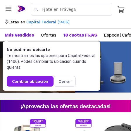
Estás en
Capital Federal
(
1406
)
Más Vendidos
Ofertas
18 cuotas FIJAS
Especial Caf
No pudimos ubicarte
Te mostramos las opciones para
Capital Federal
(
1406
). Podés cambiar tu ubicación cuando
quieras.
cambiar ubicación
cerrar
¡Aprovecha las ofertas destacadas!