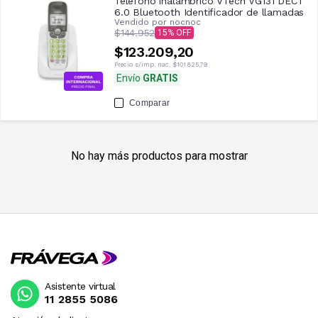
Teléfono inalámbrico VTech VG131 DECT
6.0 Bluetooth Identificador de llamadas
Vendido por
nocnoc
$144.952
15
$123.209,20
Precio s/imp. nac.
$101.825,79
Envío
GRATIS
Comparar
No hay más productos para mostrar
Asistente virtual
11 2855 5086