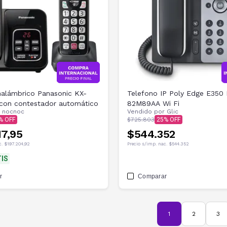
nalámbrico Panasonic KX-
Telefono IP Poly Edge E350
on contestador automático
82M89AA Wi Fi
r
nocnoc
Vendido por
Glic
$725.803
25
17,95
$544.352
c.
$197.204,92
Precio s/imp. nac.
$544.352
IS
r
Comparar
1
2
3