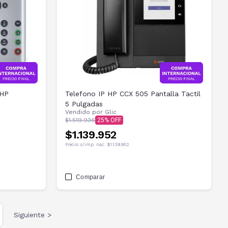
 HP
Telefono IP HP CCX 505 Pantalla Tactil
5 Pulgadas
Vendido por
Glic
$1.519.936
25
$1.139.952
Precio s/imp. nac.
$1.139.952
Comparar
Siguiente >