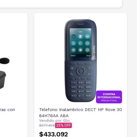
ras con
Telefono Inalambrico DECT HP Rove 30
84H76AA ABA
Vendido por
Glic
$577.456
25
$433.092