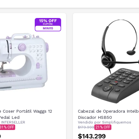
 Coser Portátil Waggs 12
Cabezal de Operadora Intelb
Pedal Led
Discador HSB50
r
INTERSELLER
Vendido por
Simplifiquemos
31
$179.999
21
9
$143.299