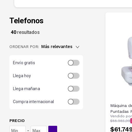
Telefonos
40
resultados
Más relevantes
ORDENAR POR:
Envío gratis
Llega hoy
Llega mañana
Compra internacional
Máquina de
Puntadas 
Vendido po
PRECIO
$88.985,99
$61.74
-