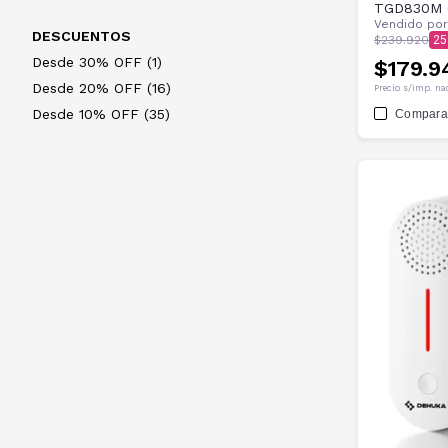
TGD830M 
Vendido po
DESCUENTOS
$239.920
25
Desde 30% OFF (1)
$179.9
Desde 20% OFF (16)
Precio s/imp. na
Desde 10% OFF (35)
Compara