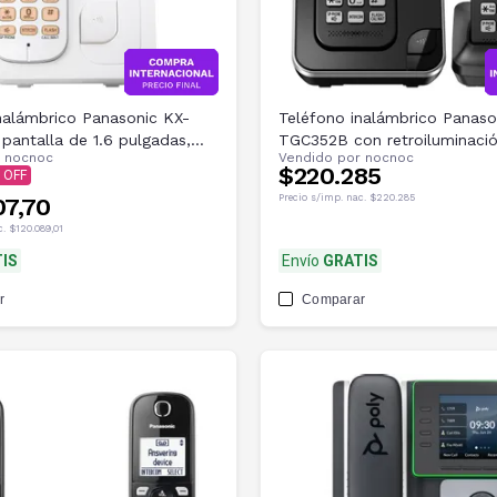
nalámbrico Panasonic KX-
Teléfono inalámbrico Panaso
antalla de 1.6 pulgadas,
TGC352B con retroiluminaci
r
nocnoc
Vendido por
nocnoc
2HS
$220.285
Precio s/imp. nac.
$220.285
07,70
c.
$120.089,01
IS
Envío
GRATIS
r
Comparar