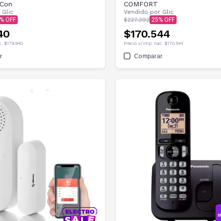
Con
COMFORT
r
Glic
Vendido por
Glic
$227.392
25
40
$170.544
c.
$179.940
Precio s/imp. nac.
$170.544
r
Comparar