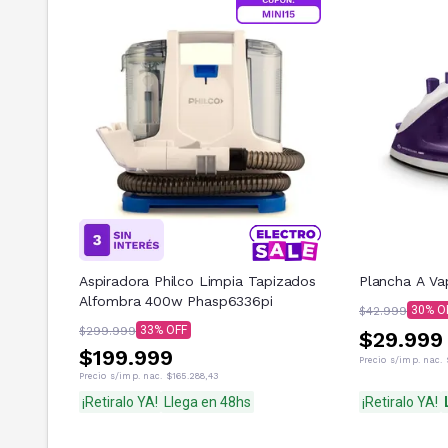
Aspiradora Philco Limpia Tapizados
Plancha A Va
Alfombra 400w Phasp6336pi
30
$42.999
33
$299.999
$29.999
$199.999
Precio s/imp. nac.
Precio s/imp. nac.
$165.288,43
¡Retiralo YA!
Llega en 48hs
¡Retiralo YA!