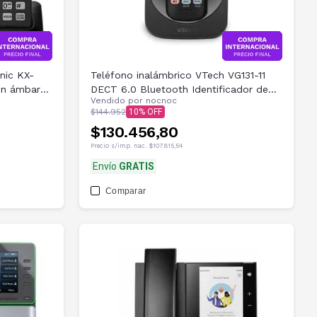
nic KX-
Teléfono inalámbrico VTech VG131-11
ón ámbar
DECT 6.0 Bluetooth Identificador de
Vendido por
nocnoc
llamadas
$144.952
10
$130.456,80
Precio s/imp. nac.
$107.815,54
Envío
GRATIS
Comparar