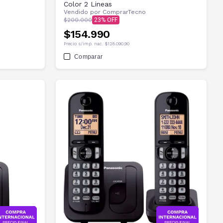
Color 2 Lineas
Vendido por
ComprarTecno
$200.000
23
$154.990
Precio s/imp. nac.
$128.090,90
Comparar