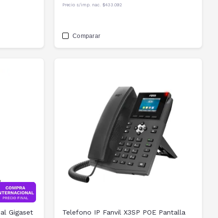
Precio s/imp. nac.
$433.092
Comparar
al Gigaset
Telefono IP Fanvil X3SP POE Pantalla