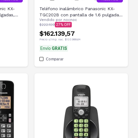
nic KX-
Teléfono inalámbrico Panasonic KX-
lgadas,
TGC202B con pantalla de 1.6 pulgadas
Vendido por
nocnoc
y 2 auriculares
$222.109
27
$162.139,57
Precio s/imp. nac.
$133.999,64
Envío
GRATIS
Comparar