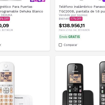
nético Para Puertas
Teléfono inalámbrico Panaso
Programable Dehuka Blanco
TGC200B, pantalla de 1.6 pu
r
DEHUKA
Vendido por
nocnoc
negro
9
$167.417
17
0,09
$138.956,11
c.
$27.562,06
Precio s/imp. nac.
$114.839,76
Envío
GRATIS
r
Comparar