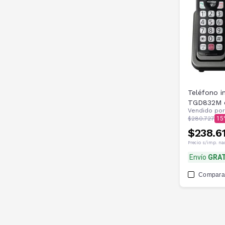
Teléfono i
TGD832M c
Vendido po
$280.727
15
$238.6
Precio s/imp. na
Envío
GRAT
Compara