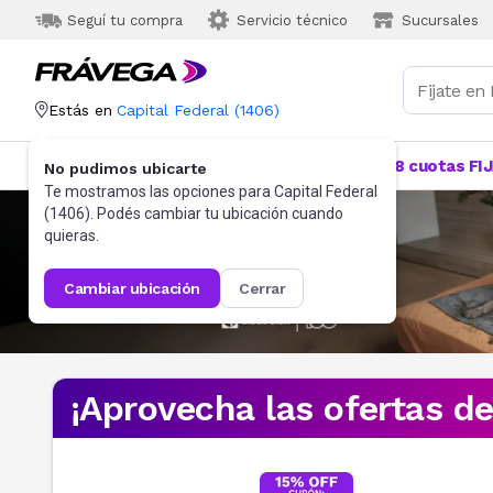
Seguí tu compra
Servicio técnico
Sucursales
Estás en
Capital Federal
(
1406
)
Categorías
Más Vendidos
Ofertas
18 cuotas FI
No pudimos ubicarte
Te mostramos las opciones para
Capital Federal
(
1406
). Podés cambiar tu ubicación cuando
quieras.
cambiar ubicación
cerrar
¡Aprovecha las ofertas d