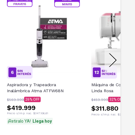
Aspiradora y Trapeadora
Máquina de Coser Re
Inalámbrica Atma ATFW68N
Linda Rosa
26
32
$569.999
$459.999
$419.999
$311.880
Precio s/imp. nac.
$347.106,61
Precio s/imp. nac.
$214.875,21
¡Retiralo YA!
Llega hoy