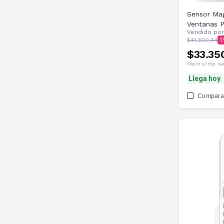
Sensor Mag
Ventanas 
Vendido po
$41.300,44
1
$33.35
Precio s/imp. na
Llega hoy
Compara