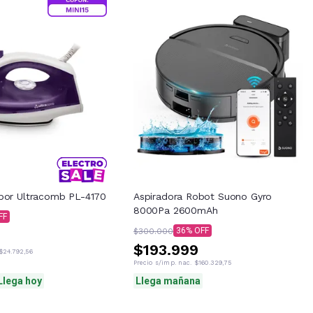
por Ultracomb PL-4170
Aspiradora Robot Suono Gyro
8000Pa 2600mAh
36
$300.000
$193.999
$24.792,56
Precio s/imp. nac.
$160.329,75
Llega hoy
Llega mañana