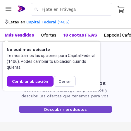
Estás en
Capital Federal
(
1406
)
Más Vendidos
Ofertas
18 cuotas FIJAS
Especial Caf
No pudimos ubicarte
Te mostramos las opciones para
Capital Federal
(
1406
). Podés cambiar tu ubicación cuando
quieras.
cambiar ubicación
cerrar
No encontramos resultados
Conocé nuestro catálogo de productos y
descubrí las ofertas que tenemos para vos.
Descubrir productos