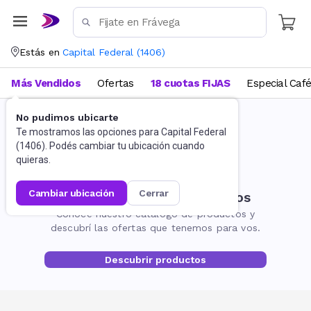
Estás en
Capital Federal
(
1406
)
Más Vendidos
Ofertas
18 cuotas FIJAS
Especial Caf
No pudimos ubicarte
Te mostramos las opciones para
Capital Federal
(
1406
). Podés cambiar tu ubicación cuando
quieras.
cambiar ubicación
cerrar
No encontramos resultados
Conocé nuestro catálogo de productos y
descubrí las ofertas que tenemos para vos.
Descubrir productos