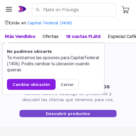
Estás en
Capital Federal
(
1406
)
Más Vendidos
Ofertas
18 cuotas FIJAS
Especial Caf
No pudimos ubicarte
Te mostramos las opciones para
Capital Federal
(
1406
). Podés cambiar tu ubicación cuando
quieras.
cambiar ubicación
cerrar
No encontramos resultados
Conocé nuestro catálogo de productos y
descubrí las ofertas que tenemos para vos.
Descubrir productos