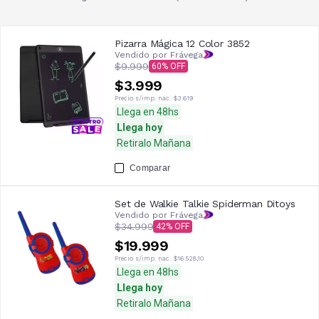
Pizarra Mágica 12 Color 3852
Vendido por Frávega
$9.999
60
$3.999
Precio s/imp. nac.
$3.619
Llega en 48hs
Llega hoy
Retiralo Mañana
Comparar
Set de Walkie Talkie Spiderman Ditoys
Vendido por Frávega
$34.999
42
$19.999
Precio s/imp. nac.
$16.528,10
Llega en 48hs
Llega hoy
Retiralo Mañana