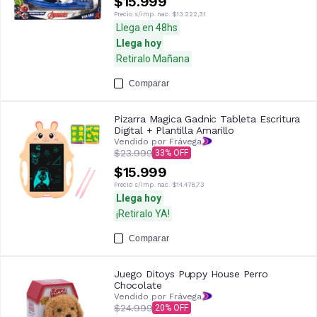
$15.999
Precio s/imp. nac.
$13.222,31
Llega en 48hs
Llega hoy
Retiralo Mañana
Comparar
Pizarra Magica Gadnic Tableta Escritura
Digital + Plantilla Amarillo
Vendido por Frávega
$23.999
33
$15.999
Precio s/imp. nac.
$14.478,73
Llega hoy
¡Retiralo YA!
Comparar
Juego Ditoys Puppy House Perro
Chocolate
Vendido por Frávega
$24.999
20