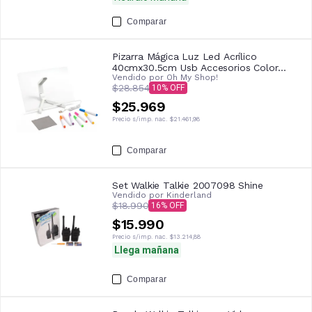
Comparar
Pizarra Mágica Luz Led Acrílico
40cmx30.5cm Usb Accesorios Color
Vendido por
Oh My Shop!
Transparente
$28.854
10
$25.969
Precio s/imp. nac.
$21.461,98
Comparar
Set Walkie Talkie 2007098 Shine
Vendido por
Kinderland
$18.990
16
$15.990
Precio s/imp. nac.
$13.214,88
Llega mañana
Comparar