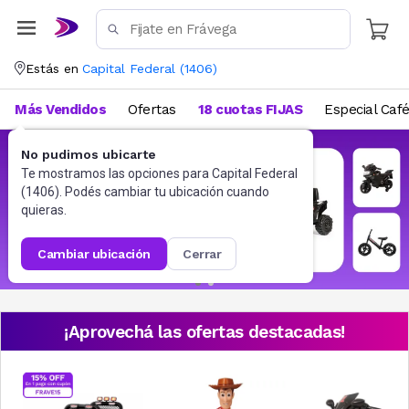
Estás en
Capital Federal
(
1406
)
Más Vendidos
Ofertas
18 cuotas FIJAS
Especial Caf
No pudimos ubicarte
Te mostramos las opciones para
Capital Federal
(
1406
). Podés cambiar tu ubicación cuando
quieras.
cambiar ubicación
cerrar
¡Aprovechá las ofertas destacadas!