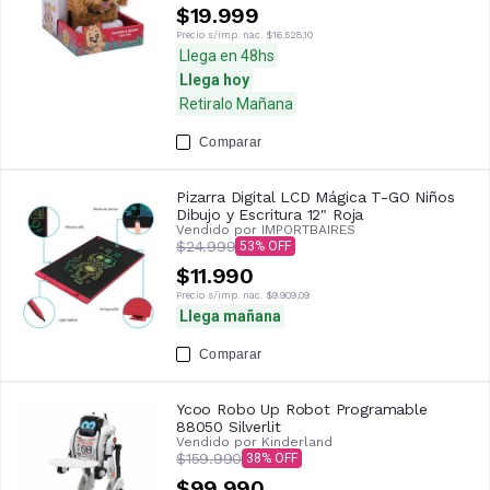
$19.999
Precio s/imp. nac.
$16.528,10
Llega en 48hs
Llega hoy
Retiralo Mañana
Comparar
Pizarra Digital LCD Mágica T-GO Niños
Dibujo y Escritura 12" Roja
Vendido por
IMPORTBAIRES
$24.999
53
$11.990
Precio s/imp. nac.
$9.909,09
Llega mañana
Comparar
Ycoo Robo Up Robot Programable
88050 Silverlit
Vendido por
Kinderland
$159.990
38
$99.990