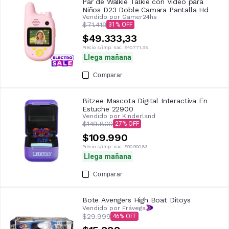
Par de Walkie Talkie con Video para
Niños D23 Doble Camara Pantalla Hd
Vendido por
Gamer24hs
$71.419
31
$49.333,33
Precio s/imp. nac.
$40.771,35
Llega mañana
Comparar
Bitzee Mascota Digital Interactiva En
Estuche 22900
Vendido por
Kinderland
$149.800
27
$109.990
Precio s/imp. nac.
$90.900,83
Llega mañana
Comparar
Bote Avengers High Boat Ditoys
Vendido por Frávega
$29.999
46