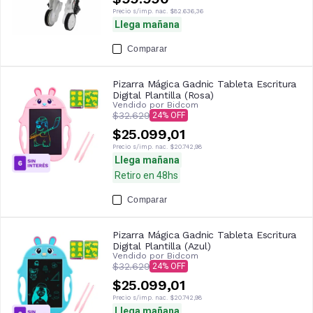
Precio s/imp. nac.
$82.636,36
Llega mañana
Comparar
Pizarra Mágica Gadnic Tableta Escritura
Digital Plantilla (Rosa)
Vendido por
Bidcom
$32.629
24
$25.099,01
Precio s/imp. nac.
$20.742,98
Llega mañana
Retiro en 48hs
Comparar
Pizarra Mágica Gadnic Tableta Escritura
Digital Plantilla (Azul)
Vendido por
Bidcom
$32.629
24
$25.099,01
Precio s/imp. nac.
$20.742,98
Llega mañana