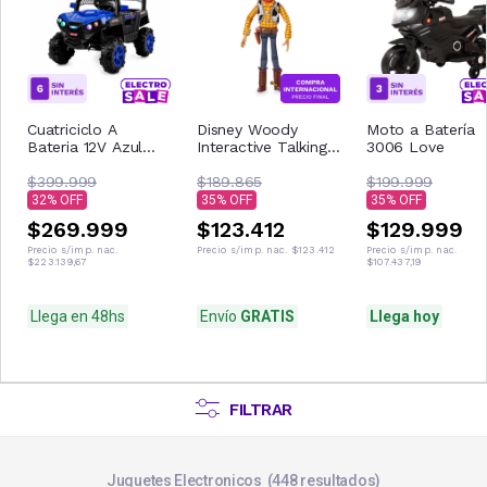
Cuatriciclo A
Disney Woody
Moto a Batería
Bateria 12V Azul
Interactive Talking
3006 Love
Con Control
Figura de acción
Remoto Musica Usb
$399.999
$189.865
$199.999
Luces
32
35
35
$269.999
$123.412
$129.999
Precio s/imp. nac.
Precio s/imp. nac.
$123.412
Precio s/imp. nac.
$223.139,67
$107.437,19
Llega en 48hs
Envío
GRATIS
Llega hoy
FILTRAR
Juguetes Electronicos
448
resultados