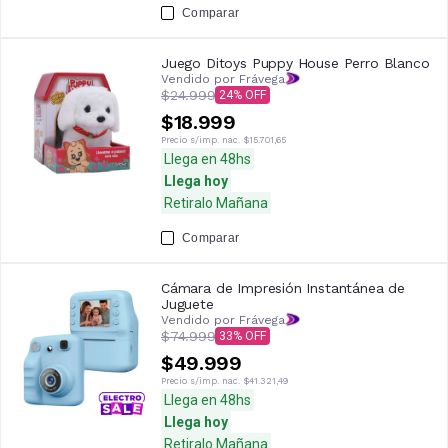
Comparar
Juego Ditoys Puppy House Perro Blanco
Vendido por Frávega
$24.999
24
$18.999
Precio s/imp. nac.
$15.701,65
Llega en 48hs
Llega hoy
Retiralo Mañana
Comparar
Cámara de Impresión Instantánea de
Juguete
Vendido por Frávega
$74.999
33
$49.999
Precio s/imp. nac.
$41.321,49
Llega en 48hs
Llega hoy
Retiralo Mañana