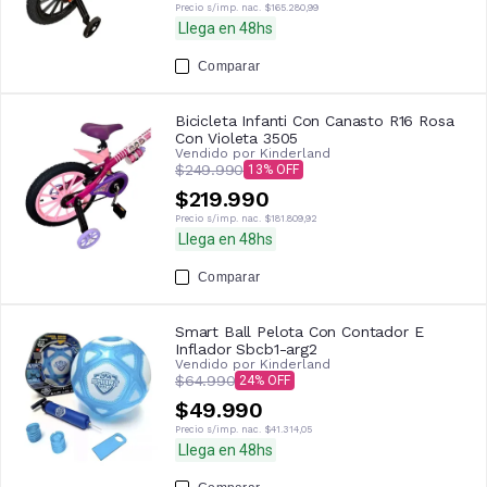
Precio s/imp. nac.
$165.280,99
Llega en 48hs
Comparar
Bicicleta Infanti Con Canasto R16 Rosa
Con Violeta 3505
Vendido por
Kinderland
$249.990
13
$219.990
Precio s/imp. nac.
$181.809,92
Llega en 48hs
Comparar
Smart Ball Pelota Con Contador E
Inflador Sbcb1-arg2
Vendido por
Kinderland
$64.990
24
$49.990
Precio s/imp. nac.
$41.314,05
Llega en 48hs