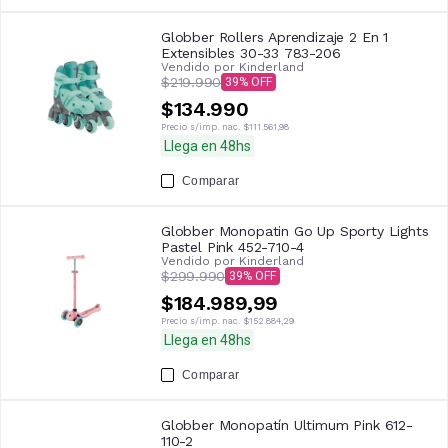
Globber Rollers Aprendizaje 2 En 1
Extensibles 30-33 783-206
Vendido por
Kinderland
$219.990
39
$134.990
Precio s/imp. nac.
$111.561,98
Llega en 48hs
Comparar
Globber Monopatin Go Up Sporty Lights
Pastel Pink 452-710-4
Vendido por
Kinderland
$299.990
39
$184.989,99
Precio s/imp. nac.
$152.884,29
Llega en 48hs
Comparar
Globber Monopatín Ultimum Pink 612-
110-2