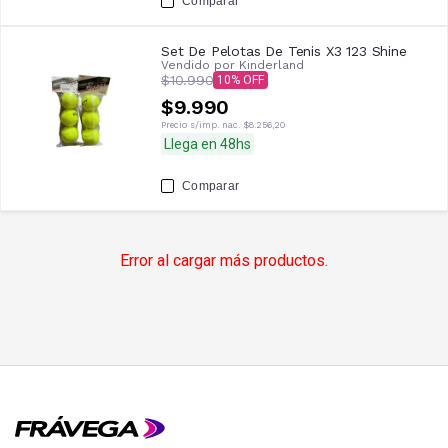
Comparar
Set De Pelotas De Tenis X3 123 Shine
Vendido por
Kinderland
$10.990
10
$9.990
Precio s/imp. nac.
$8.256,20
Llega en 48hs
Comparar
Error al cargar más productos.