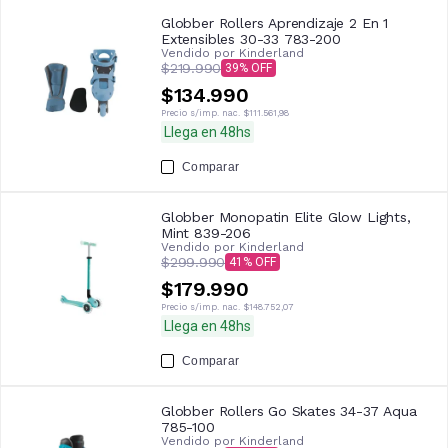
Globber Rollers Aprendizaje 2 En 1
Extensibles 30-33 783-200
Vendido por
Kinderland
$219.990
39
$134.990
Precio s/imp. nac.
$111.561,98
Llega en 48hs
Comparar
Globber Monopatin Elite Glow Lights,
Mint 839-206
Vendido por
Kinderland
$299.990
41
$179.990
Precio s/imp. nac.
$148.752,07
Llega en 48hs
Comparar
Globber Rollers Go Skates 34-37 Aqua
785-100
Vendido por
Kinderland