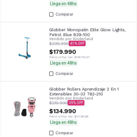
Llega en 48hs
Comparar
Globber Monopatin Elite Glow Lights,
Petrol Blue 839-100
Vendido por
Kinderland
$299.990
41
$179.990
Precio s/imp. nac.
$148.752,07
Llega en 48hs
Comparar
Globber Rollers Aprendizaje 2 En 1
Extensibles 30-33 783-210
Vendido por
Kinderland
$219.990
39
$134.990
Precio s/imp. nac.
$111.561,98
Llega en 48hs
Comparar