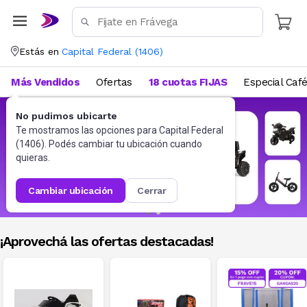
Estás en
Capital Federal
(
1406
)
Más Vendidos
Ofertas
18 cuotas FIJAS
Especial Caf
No pudimos ubicarte
Te mostramos las opciones para
Capital Federal
(
1406
). Podés cambiar tu ubicación cuando
quieras.
cambiar ubicación
cerrar
¡Aprovechá las ofertas destacadas!