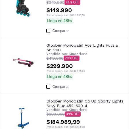
$249.990
41
$149.990
Precio s/imp. nac.
$123.958,68
Llega en 48hs
Comparar
Globber Monopatín Ace Lights Fucsia
667-110
Vendido por
Kinderland
$419.990
29
$299.990
Precio s/imp. nac.
$247.925,62
Llega en 48hs
Comparar
Globber Monopatin Go Up Sporty Lights
Navy Blue 452-600-4
Vendido por
Kinderland
$299.990
39
$184.989,99
Precio s/imp. nac.
$152.884,29