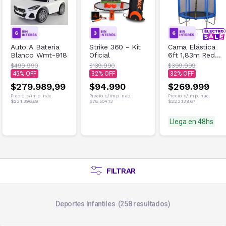
Auto A Bateria
Strike 360 - Kit
Cama Elástica
Blanco Wmt-918
Oficial
6ft 1,83m Red
de Seguridad
$499.990
$139.990
$399.999
100kg Azul
45
32
32
$279.989,99
$94.990
$269.999
Precio s/imp. nac.
Precio s/imp. nac.
Precio s/imp. nac.
$231.396,69
$78.504,13
$223.139,67
Llega en 48hs
FILTRAR
Deportes Infantiles
258
resultados