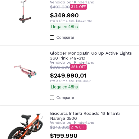
Vendido por
Kinderland
$499.990
31
$349.990
Precio s/imp. nac.
$289.247,93
Llega en 48hs
Comparar
Globber Monopatin Go Up Active Lights
360 Pink 749-310
Vendido por
Kinderland
$399.990
38
$249.990,01
Precio s/imp. nac.
$206.603,31
Llega en 48hs
Comparar
Bicicleta Infanti Rodado 16 Infanti
Naranja 3506
Vendido por
Kinderland
$249.990
21
$199.990