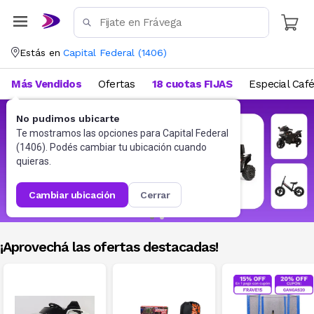
Estás en
Capital Federal
(
1406
)
Más Vendidos
Ofertas
18 cuotas FIJAS
Especial Caf
No pudimos ubicarte
Te mostramos las opciones para
Capital Federal
(
1406
). Podés cambiar tu ubicación cuando
quieras.
cambiar ubicación
cerrar
¡Aprovechá las ofertas destacadas!