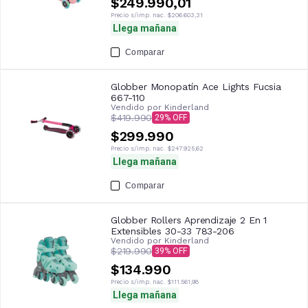
$249.990,01
Precio s/imp. nac.
$206.603,31
Llega mañana
Comparar
Globber Monopatín Ace Lights Fucsia
667-110
Vendido por
Kinderland
$419.990
29
$299.990
Precio s/imp. nac.
$247.925,62
Llega mañana
Comparar
Globber Rollers Aprendizaje 2 En 1
Extensibles 30-33 783-206
Vendido por
Kinderland
$219.990
39
$134.990
Precio s/imp. nac.
$111.561,98
Llega mañana