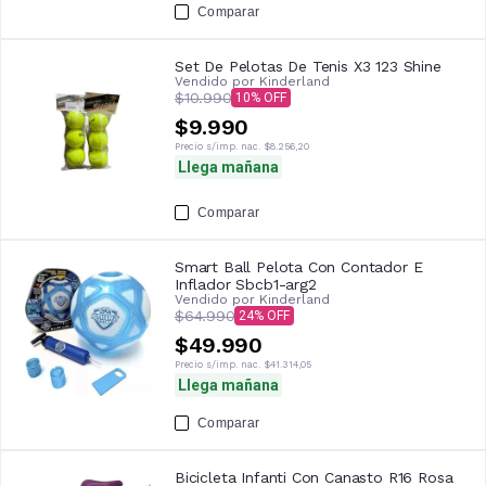
Comparar
Set De Pelotas De Tenis X3 123 Shine
Vendido por
Kinderland
$10.990
10
$9.990
Precio s/imp. nac.
$8.256,20
Llega mañana
Comparar
Smart Ball Pelota Con Contador E
Inflador Sbcb1-arg2
Vendido por
Kinderland
$64.990
24
$49.990
Precio s/imp. nac.
$41.314,05
Llega mañana
Comparar
Bicicleta Infanti Con Canasto R16 Rosa