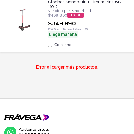
Globber Monopatín Ultimum Pink 612-
110-2
Vendido por
Kinderland
$499.990
31
$349.990
Precio s/imp. nac.
$289.247,93
Llega mañana
Comparar
Error al cargar más productos.
Asistente virtual