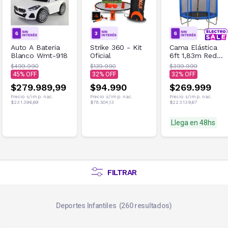
Auto A Bateria
Strike 360 - Kit
Cama Elástica
Blanco Wmt-918
Oficial
6ft 1,83m Red
de Seguridad
$499.990
$139.990
$399.999
100kg Azul
45
32
32
$279.989,99
$94.990
$269.999
Precio s/imp. nac.
Precio s/imp. nac.
Precio s/imp. nac.
$231.396,69
$78.504,13
$223.139,67
Llega en 48hs
FILTRAR
Deportes Infantiles
260
resultados