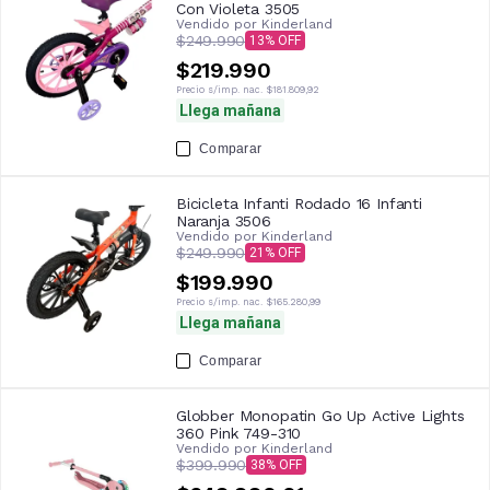
Con Violeta 3505
Vendido por
Kinderland
$249.990
13
$219.990
Precio s/imp. nac.
$181.809,92
Llega mañana
Comparar
Bicicleta Infanti Rodado 16 Infanti
Naranja 3506
Vendido por
Kinderland
$249.990
21
$199.990
Precio s/imp. nac.
$165.280,99
Llega mañana
Comparar
Globber Monopatin Go Up Active Lights
360 Pink 749-310
Vendido por
Kinderland
$399.990
38