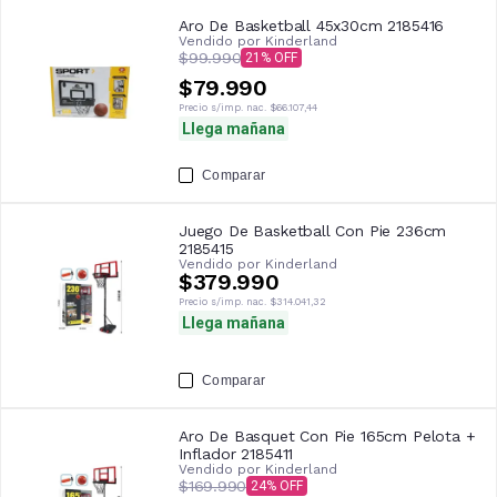
Aro De Basketball 45x30cm 2185416
Vendido por
Kinderland
$99.990
21
$79.990
Precio s/imp. nac.
$66.107,44
Llega mañana
Comparar
Juego De Basketball Con Pie 236cm
2185415
Vendido por
Kinderland
$379.990
Precio s/imp. nac.
$314.041,32
Llega mañana
Comparar
Aro De Basquet Con Pie 165cm Pelota +
Inflador 2185411
Vendido por
Kinderland
$169.990
24